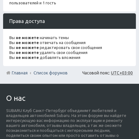
пользователей и 1 гость
Права доступа
Вы
не можете
начинать темы
Вы
не можете
отвечать на сообщения
Вы
не можете
редактировать свои сообщения
Вы
не можете
удалять свои сообщения
Вы
не можете
добавлять вложения
Главная
Список форумов
Часовой пояс:
UTC+03:00
О нас
SUBARU Клуб Санкт-Петербург объединяет любителей и
владельцев автомобилей Subaru. На этом форуме вы найдете
интересующую вас информацию по эксплуатации и ремонту
вашего автомобиля, отзывы владельцев, а так же сможете
познакомиться и пообщаться с интересными людьми,
поделиться своим опытом или просто оставить отзывы о