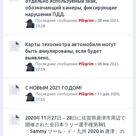
отдельно используемый знак,
обозначающий камеры, фиксирующие
нарушения ПДД.
Последнее сообщение
Piligrim
«
08 янв 2021,
23:28
Карты техосмотра автомобиля могут
быть аннулированы, если будет
выявлено,
Последнее сообщение
Piligrim
«
08 янв 2021,
22:59
С НОВЫМ 2021 ГОДОМ!
Последнее сообщение
Piligrim
«
31 дек 2020,
21:55
2020年11月27日～28日に佐賀県唐津市周辺で
開催された全日本ラリー選手権第3戦
「Sammy ツール・ド・九州 2020 in 唐津」の