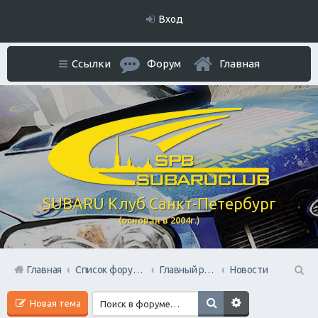
Вход
Ссылки
Форум
Главная
SUBARU Клуб Санкт-Петербург
(основан в 2004г.)
Главная
Список форумов
Главный раздел
Новости
П
Новая тема
ои