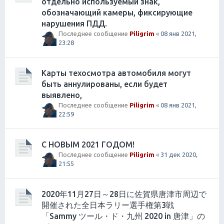
отдельно используемый знак,
обозначающий камеры, фиксирующие
нарушения ПДД.
Последнее сообщение
Piligrim
«
08 янв 2021,
23:28
Карты техосмотра автомобиля могут
быть аннулированы, если будет
выявлено,
Последнее сообщение
Piligrim
«
08 янв 2021,
22:59
С НОВЫМ 2021 ГОДОМ!
Последнее сообщение
Piligrim
«
31 дек 2020,
21:55
2020年11月27日～28日に佐賀県唐津市周辺で
開催された全日本ラリー選手権第3戦
「Sammy ツール・ド・九州 2020 in 唐津」の