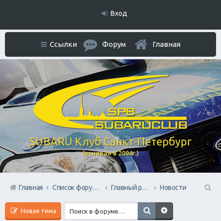
Вход
Ссылки
Форум
Главная
SUBARU Клуб Санкт-Петербург
(основан в 2004г.)
Главная
Список форумов
Главный раздел
Новости
П
Новая тема
ои