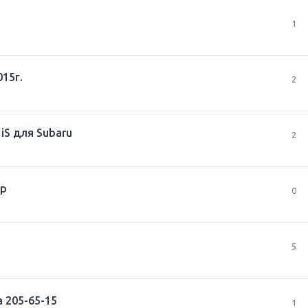
1
15г.
2
iS для Subaru
2
тр
0
5
а 205-65-15
1