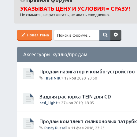
УКАЗЫВАТЬ ЦЕНУ И УСЛОВИЯ = СРАЗУ!
Не спамить, не разжигать, не апать ежедневно.
Новая тема
Аксессуары: куплю/продам
Продам навигатор и комбо-устройство
HISHNIK
» 12 ноя 2020, 23:50
В
л
о
Задняя распорка TEIN для GD
ж
red_light
» 27 ноя 2019, 18:05
е
н
и
Продам комплект силиконовых патрубк
я
Rusty Russell
» 11 фев 2016, 23:23
В