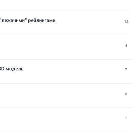
 "лежачими" рейлингами
13
4
 3D модель
7
0
1