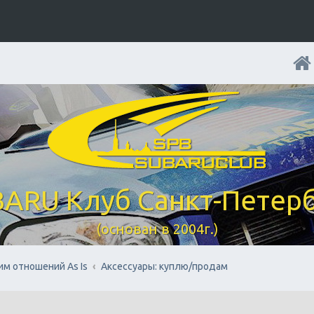
ARU Клуб Санкт-Петер
(основан в 2004г.)
им отношений As Is
Аксессуары: куплю/продам