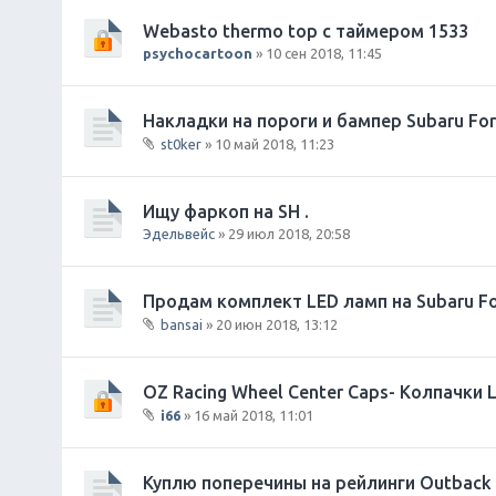
Webasto thermo top с таймером 1533
psychocartoon
» 10 сен 2018, 11:45
Накладки на пороги и бампер Subaru Fore
st0ker
» 10 май 2018, 11:23
В
л
о
Ищу фаркоп на SH .
ж
Эдельвейс
» 29 июл 2018, 20:58
е
н
и
Продам комплект LED ламп на Subaru Fo
я
bansai
» 20 июн 2018, 13:12
В
л
о
OZ Racing Wheel Center Caps- Колпачки
ж
i66
» 16 май 2018, 11:01
е
В
н
л
и
о
Куплю поперечины на рейлинги Outback
я
ж