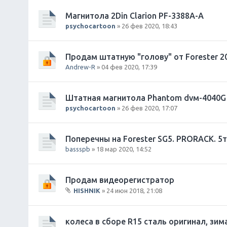
л
о
Магнитола 2Din Clarion PF-3388A-A
ж
psychocartoon
» 26 фев 2020, 18:43
е
н
и
Продам штатную "голову" от Forester 20
я
Andrew-R
» 04 фев 2020, 17:39
Штатная магнитола Phantom dvм-4040G 
psychocartoon
» 26 фев 2020, 17:07
Поперечны на Forester SG5. PRORACK. 5
bassspb
» 18 мар 2020, 14:52
Продам видеорегистратор
HISHNIK
» 24 июн 2018, 21:08
В
л
о
колеса в сборе R15 сталь оригинал, зим
ж