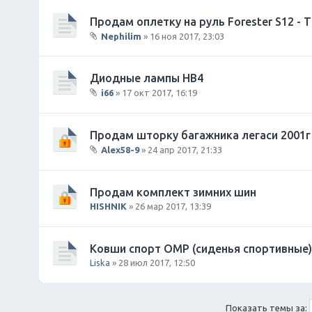
л
и
о
Продам оплетку на руль Forester S12 -
я
ж
Nephilim
» 16 ноя 2017, 23:03
е
В
н
л
и
о
Диодные лампы HB4
я
ж
i66
» 17 окт 2017, 16:19
е
В
н
л
и
о
Продам шторку багажника легаси 2001г
я
ж
Alex58-9
» 24 апр 2017, 21:33
е
В
н
л
и
о
Продам комплект зимних шин
я
ж
HISHNIK
» 26 мар 2017, 13:39
е
н
и
Ковши спорт OMP (сиденья спортивные)
я
Liska
» 28 июл 2017, 12:50
Показать темы за: