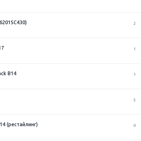
86201SC430)
2
17
1
ck B14
1
5
4 (рестайлинг)
0