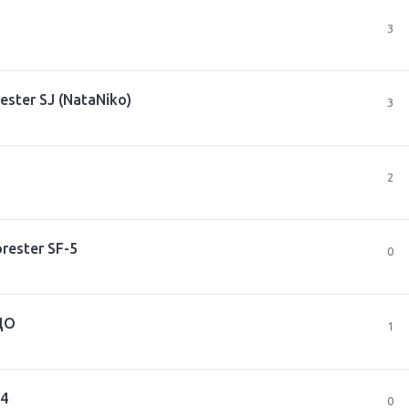
3
ster SJ (NataNiko)
3
2
rester SF-5
0
 ЦО
1
 4
0