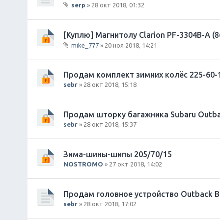
serp
» 28 окт 2018, 01:32
е
В
н
л
и
о
[Куплю] Магнитолу Clarion PF-3304B-A (
я
ж
mike_777
» 20 ноя 2018, 14:21
е
В
н
л
и
о
Продам комплект зимних колёс 225-60-
я
ж
sebr
» 28 окт 2018, 15:18
е
н
и
Продам шторку багажника Subaru Outba
я
sebr
» 28 окт 2018, 15:37
Зима-шины-шипы 205/70/15
NOSTROMO
» 27 окт 2018, 14:02
Продам головное устройство Outback B1
sebr
» 28 окт 2018, 17:02