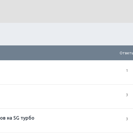
Ответ
1
3
ов на SG турбо
3