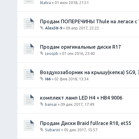
litalva
» 01 июн 2018, 21:51
е
н
и
Продам ПОПЕРЕЧИНЫ Thule на легаси с
я
Alex58-9
» 09 апр 2017, 22:22
В
л
о
Продам оригинальные диски R17
ж
Leospb
» 01 сен 2016, 23:40
е
В
н
л
и
о
Воздухозаборник на крышу(кепка) SG9,
я
ж
i66
» 02 фев 2018, 13:34
е
В
н
л
и
о
комплект ламп LED H4 + HB4 9006
я
ж
bansai
» 09 дек 2017, 17:49
е
В
н
л
и
о
Продам Диски Braid fullrace R18, et55
я
ж
Subarist
» 05 дек 2017, 15:57
е
В
н