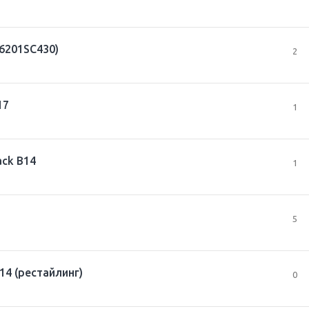
86201SC430)
2
17
1
ck B14
1
5
4 (рестайлинг)
0