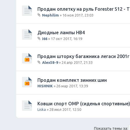
л
и
о
Продам оплетку на руль Forester S12 -
я
ж
Nephilim
» 16 ноя 2017, 23:03
е
В
н
л
и
о
Диодные лампы HB4
я
ж
i66
» 17 окт 2017, 16:19
е
В
н
л
и
о
Продам шторку багажника легаси 2001г
я
ж
Alex58-9
» 24 апр 2017, 21:33
е
В
н
л
и
о
Продам комплект зимних шин
я
ж
HISHNIK
» 26 мар 2017, 13:39
е
н
и
Ковши спорт OMP (сиденья спортивные)
я
Liska
» 28 июл 2017, 12:50
Показать темы за: