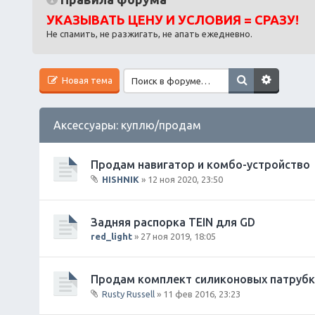
УКАЗЫВАТЬ ЦЕНУ И УСЛОВИЯ = СРАЗУ!
Не спамить, не разжигать, не апать ежедневно.
Новая тема
Аксессуары: куплю/продам
Продам навигатор и комбо-устройство
HISHNIK
» 12 ноя 2020, 23:50
В
л
о
Задняя распорка TEIN для GD
ж
red_light
» 27 ноя 2019, 18:05
е
н
и
Продам комплект силиконовых патрубк
я
Rusty Russell
» 11 фев 2016, 23:23
В