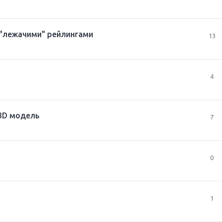
 "лежачими" рейлингами
13
4
 3D модель
7
0
1