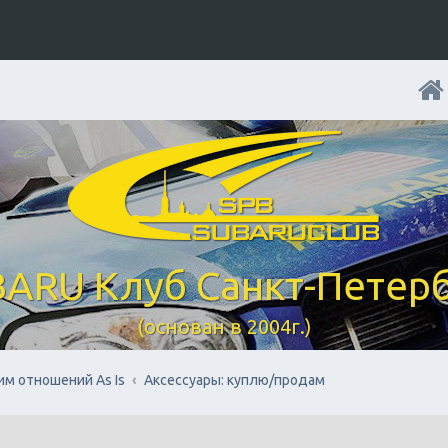
ARU Клуб Санкт-Петер
(основан в 2004г.)
им отношений As Is
Аксессуары: куплю/продам