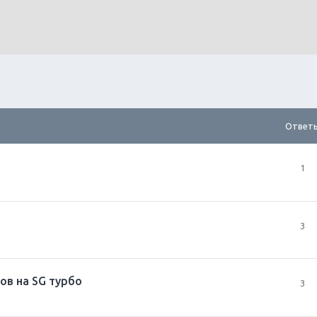
Ответ
1
3
ов на SG турбо
3