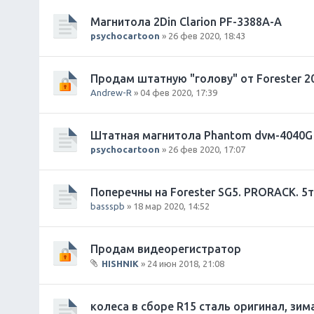
л
о
Магнитола 2Din Clarion PF-3388A-A
ж
psychocartoon
» 26 фев 2020, 18:43
е
н
и
Продам штатную "голову" от Forester 20
я
Andrew-R
» 04 фев 2020, 17:39
Штатная магнитола Phantom dvм-4040G 
psychocartoon
» 26 фев 2020, 17:07
Поперечны на Forester SG5. PRORACK. 5
bassspb
» 18 мар 2020, 14:52
Продам видеорегистратор
HISHNIK
» 24 июн 2018, 21:08
В
л
о
колеса в сборе R15 сталь оригинал, зим
ж