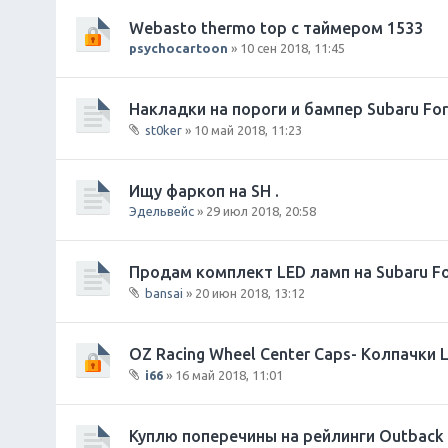
Webasto thermo top с таймером 1533
psychocartoon
» 10 сен 2018, 11:45
Накладки на пороги и бампер Subaru Fore
st0ker
» 10 май 2018, 11:23
В
л
о
Ищу фаркоп на SH .
ж
Эдельвейс
» 29 июл 2018, 20:58
е
н
и
Продам комплект LED ламп на Subaru Fo
я
bansai
» 20 июн 2018, 13:12
В
л
о
OZ Racing Wheel Center Caps- Колпачки
ж
i66
» 16 май 2018, 11:01
е
В
н
л
и
о
Куплю поперечины на рейлинги Outback
я
ж