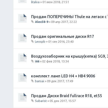
litalva
» 01 июн 2018, 21:51
е
н
и
Продам ПОПЕРЕЧИНЫ Thule на легаси с
я
Alex58-9
» 09 апр 2017, 22:22
В
л
о
Продам оригинальные диски R17
ж
Leospb
» 01 сен 2016, 23:40
е
В
н
л
и
о
Воздухозаборник на крышу(кепка) SG9,
я
ж
i66
» 02 фев 2018, 13:34
е
В
н
л
и
о
комплект ламп LED H4 + HB4 9006
я
ж
bansai
» 09 дек 2017, 17:49
е
В
н
л
и
о
Продам Диски Braid fullrace R18, et55
я
ж
Subarist
» 05 дек 2017, 15:57
е
В
н