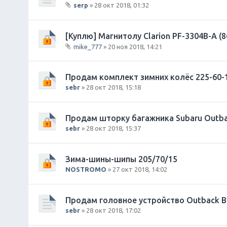
serp
» 28 окт 2018, 01:32
е
В
н
л
и
о
[Куплю] Магнитолу Clarion PF-3304B-A (
я
ж
mike_777
» 20 ноя 2018, 14:21
е
В
н
л
и
о
Продам комплект зимних колёс 225-60-
я
ж
sebr
» 28 окт 2018, 15:18
е
н
и
Продам шторку багажника Subaru Outba
я
sebr
» 28 окт 2018, 15:37
Зима-шины-шипы 205/70/15
NOSTROMO
» 27 окт 2018, 14:02
Продам головное устройство Outback B1
sebr
» 28 окт 2018, 17:02