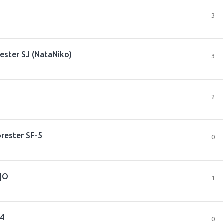
3
ster SJ (NataNiko)
3
2
rester SF-5
0
 ЦО
1
 4
0