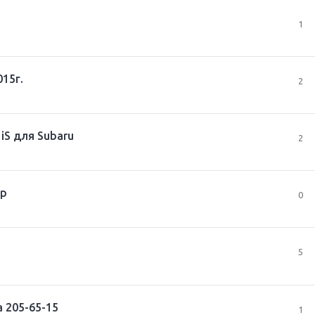
1
15г.
2
iS для Subaru
2
тр
0
5
а 205-65-15
1