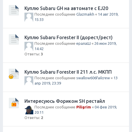
Куплю Subaru GH на автомате с EJ20
Последнее сообщение
Glazmaikh
«
14 авг 2019,
15:33
Куплю Subaru Forester II (дорест/рест)
Последнее сообщение
ералаШ
«
26 июн 2019,
14:42
Ответы:
3
Куплю Subaru Forester II 211 л.с. МКПП
Последнее сообщение
swallow606failcrew
«
13
апр 2019, 23:39
Интересуюсь Фориком SH рестайл
Последнее сообщение
Piligrim
«
04 фев 2019,
20:11
Ответы:
2