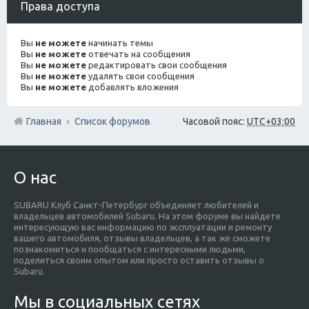
Права доступа
Вы
не можете
начинать темы
Вы
не можете
отвечать на сообщения
Вы
не можете
редактировать свои сообщения
Вы
не можете
удалять свои сообщения
Вы
не можете
добавлять вложения
Главная
Список форумов
Часовой пояс:
UTC+03:00
О нас
SUBARU Клуб Санкт-Петербург объединяет любителей и
владельцев автомобилей Subaru. На этом форуме вы найдете
интересующую вас информацию по эксплуатации и ремонту
вашего автомобиля, отзывы владельцев, а так же сможете
познакомиться и пообщаться с интересными людьми,
поделиться своим опытом или просто оставить отзывы о
Subaru.
Мы в социальных сетях