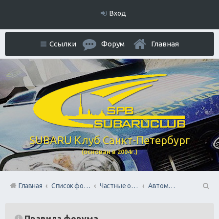
Вход
Ссылки
Форум
Главная
SUBARU Клуб Санкт-Петербург
(основан в 2004г.)
Главная
Список форумов
Частные объявления. Режим отношений As Is
Автомобили: куплю/продам
П
ои
Правила форума