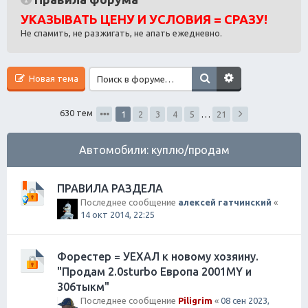
ск
УКАЗЫВАТЬ ЦЕНУ И УСЛОВИЯ = СРАЗУ!
Не спамить, не разжигать, не апать ежедневно.
Новая тема
630 тем
1
2
3
4
5
…
21
Автомобили: куплю/продам
ПРАВИЛА РАЗДЕЛА
Последнее сообщение
алексей гатчинский
«
14 окт 2014, 22:25
Форестер = УЕХАЛ к новому хозяину.
"Продам 2.0sturbo Европа 2001MY и
306тыкм"
Последнее сообщение
Piligrim
«
08 сен 2023,