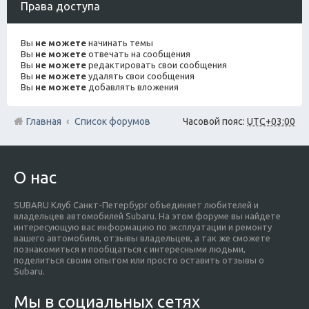
Права доступа
Вы
не можете
начинать темы
Вы
не можете
отвечать на сообщения
Вы
не можете
редактировать свои сообщения
Вы
не можете
удалять свои сообщения
Вы
не можете
добавлять вложения
Главная
Список форумов
Часовой пояс:
UTC+03:00
О нас
SUBARU Клуб Санкт-Петербург объединяет любителей и
владельцев автомобилей Subaru. На этом форуме вы найдете
интересующую вас информацию по эксплуатации и ремонту
вашего автомобиля, отзывы владельцев, а так же сможете
познакомиться и пообщаться с интересными людьми,
поделиться своим опытом или просто оставить отзывы о
Subaru.
Мы в социальных сетях