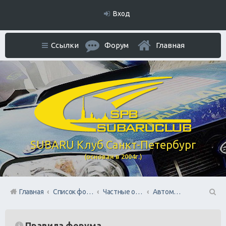
Вход
Ссылки
Форум
Главная
SUBARU Клуб Санкт-Петербург
(основан в 2004г.)
Главная
Список форумов
Частные объявления. Режим отношений As Is
Автомобили: куплю/продам
П
ои
Правила форума