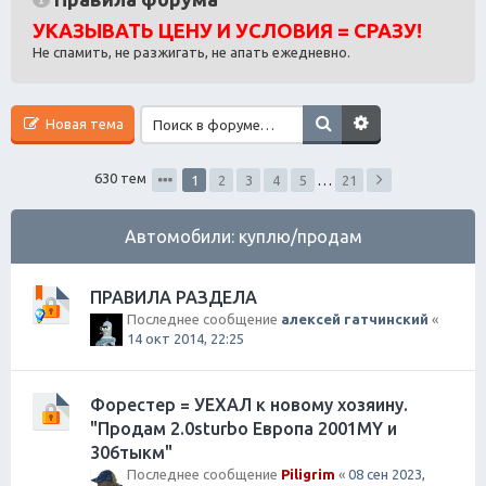
ск
УКАЗЫВАТЬ ЦЕНУ И УСЛОВИЯ = СРАЗУ!
Не спамить, не разжигать, не апать ежедневно.
Новая тема
630 тем
1
2
3
4
5
…
21
Автомобили: куплю/продам
ПРАВИЛА РАЗДЕЛА
Последнее сообщение
алексей гатчинский
«
14 окт 2014, 22:25
Форестер = УЕХАЛ к новому хозяину.
"Продам 2.0sturbo Европа 2001MY и
306тыкм"
Последнее сообщение
Piligrim
«
08 сен 2023,