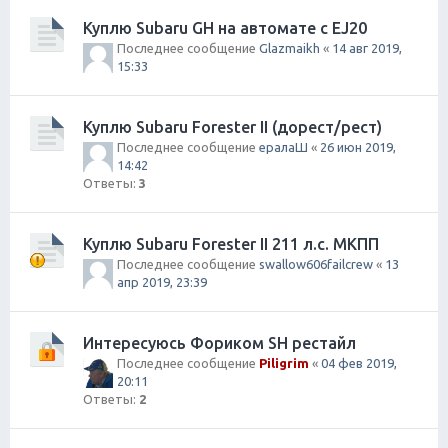
Куплю Subaru GH на автомате с EJ20
Последнее сообщение
Glazmaikh
«
14 авг 2019,
15:33
Куплю Subaru Forester II (дорест/рест)
Последнее сообщение
ералаШ
«
26 июн 2019,
14:42
Ответы:
3
Куплю Subaru Forester II 211 л.с. МКПП
Последнее сообщение
swallow606failcrew
«
13
апр 2019, 23:39
Интересуюсь Фориком SH рестайл
Последнее сообщение
Piligrim
«
04 фев 2019,
20:11
Ответы:
2