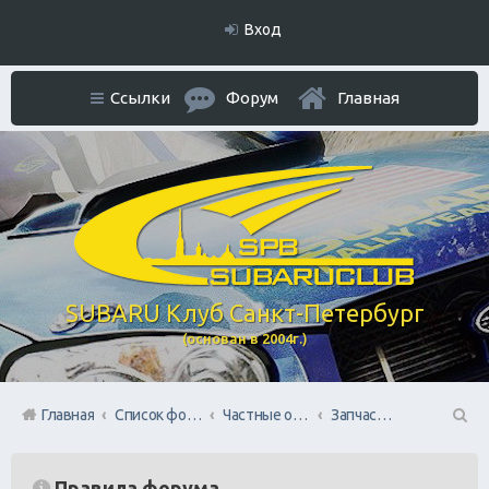
Вход
Ссылки
Форум
Главная
SUBARU Клуб Санкт-Петербург
(основан в 2004г.)
Главная
Список форумов
Частные объявления. Режим отношений As Is
Запчасти: куплю/продам
П
ои
Правила форума