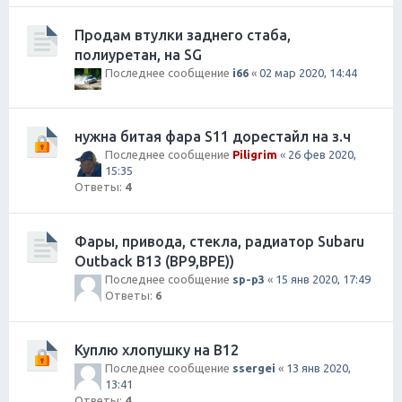
Продам втулки заднего стаба,
полиуретан, на SG
Последнее сообщение
i66
«
02 мар 2020, 14:44
нужна битая фара S11 дорестайл на з.ч
Последнее сообщение
Piligrim
«
26 фев 2020,
15:35
Ответы:
4
Фары, привода, стекла, радиатор Subaru
Outback B13 (BP9,BPE))
Последнее сообщение
sp-p3
«
15 янв 2020, 17:49
Ответы:
6
Куплю хлопушку на В12
Последнее сообщение
ssergei
«
13 янв 2020,
13:41
Ответы:
4