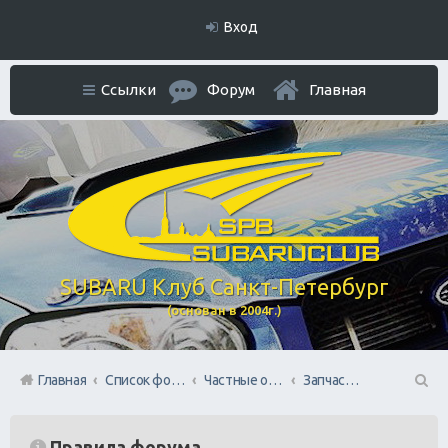
Вход
Ссылки
Форум
Главная
SUBARU Клуб Санкт-Петербург
(основан в 2004г.)
Главная
Список форумов
Частные объявления. Режим отношений As Is
Запчасти: куплю/продам
П
ои
Правила форума