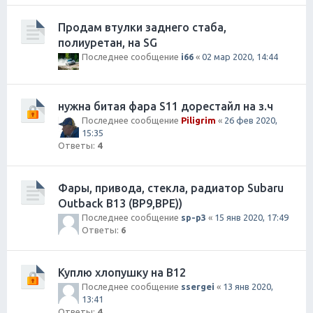
Продам втулки заднего стаба,
полиуретан, на SG
Последнее сообщение
i66
«
02 мар 2020, 14:44
нужна битая фара S11 дорестайл на з.ч
Последнее сообщение
Piligrim
«
26 фев 2020,
15:35
Ответы:
4
Фары, привода, стекла, радиатор Subaru
Outback B13 (BP9,BPE))
Последнее сообщение
sp-p3
«
15 янв 2020, 17:49
Ответы:
6
Куплю хлопушку на В12
Последнее сообщение
ssergei
«
13 янв 2020,
13:41
Ответы:
4