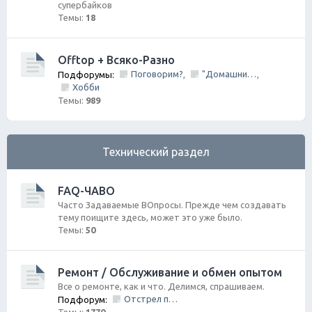
супербайков
Темы:
18
Offtop + Всяко-Разно
Поговорим?
"Домашний Очаг"
Подфорумы:
,
,
Хобби
Темы:
989
Технический раздел
FAQ-ЧАВО
Часто Задаваемые ВОпросы. Прежде чем создавать
тему поищите здесь, может это уже было.
Темы:
50
Ремонт / Обслуживание и обмен опытом
Все о ремонте, как и что. Делимся, спрашиваем.
Отстрел пистолета/НЕ заправить/Ошибки по вентиляции Бензо Бака
Подфорум: