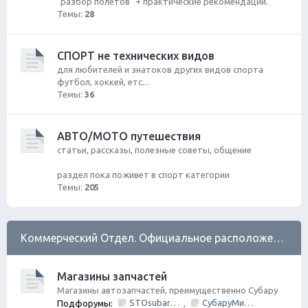
"разбор полетов" + практические рекомендации.
Темы:
28
СПОРТ не технических видов
для любителей и знатоков других видов спорта
футбол, хоккей, етс...
Темы:
36
АВТО/МОТО путешествия
статьи, рассказы, полезные советы, общение
раздел пока поживет в спорт категории
Темы:
205
Коммерческий Отдел. Официальное расположение платной РЕКЛАМЫ.
Магазины запчастей
Магазины автозапчастей, преимущественно Субару
STOsubaru.COM Интернет-магазин (на Севере Города)
СубаруМир - в наличии запчасти для Субару. Оригинал / Неоригинал (на Юге Города)
Подфорумы:
,