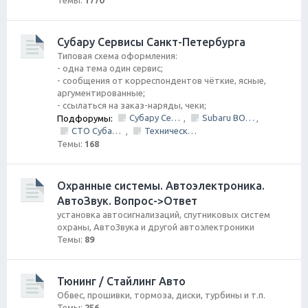
Темы:
1770
Субару Cервисы Санкт-Петербурга
Типовая схема оформления:
- одна тема один сервис;
- сообщения от корреспондентов чёткие, ясные,
аргументированные;
- ссылаться на заказ-наряды, чеки;
Субару Сервис "Созвездие"
Subaru BOX &amp; Donorparts shop
Подфорумы:
,
,
СТО Субару (www.stosubaru.ru)
Технический центр «PRIDE Motorsport».
,
Темы:
168
Охранные системы. Автоэлектроника.
АвтоЗвук. Вопрос->Ответ
установка автосигнализаций, спутниковых систем
охраны, АвтоЗвука и другой автоэлектроники
Темы:
89
Тюнинг / Стайлинг Авто
Обвес, прошивки, тормоза, диски, турбины и т.п.
Темы:
256