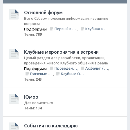
ск
Основной форум
Все о Субару, полезная информация, насущные
вопросы
Первый в Петербурге Subafest 2015
Клубная атрибутика
Подфорумы:
,
Темы:
789
Клубные мероприятия и встречи
Целый раздел для разработки, организации,
проведения живого Клубного общения в реале
Проведем День Рождения Клуба, ВМЕСТЕ!
Асфальт / Грунт Покатушки
Подфорумы:
,
,
Грязевые покатушки/ Оффроуд
Клубные Ориентирования
,
Темы:
243
Юмор
Для посмеяться
Темы:
134
События по календарю