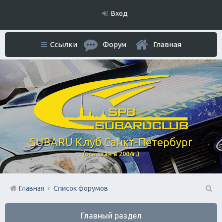
Вход
Ссылки
Форум
Главная
SUBARU Клуб Санкт-Петербург
(основан в 2004г.)
Главная
Список форумов
П
Главный раздел
ои