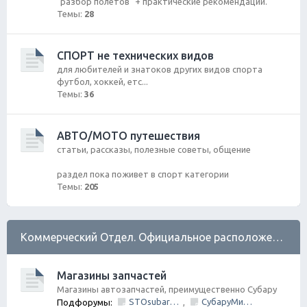
"разбор полетов" + практические рекомендации.
Темы:
28
СПОРТ не технических видов
для любителей и знатоков других видов спорта
футбол, хоккей, етс...
Темы:
36
АВТО/МОТО путешествия
статьи, рассказы, полезные советы, общение
раздел пока поживет в спорт категории
Темы:
205
Коммерческий Отдел. Официальное расположение платной РЕКЛАМЫ.
Магазины запчастей
Магазины автозапчастей, преимущественно Субару
STOsubaru.COM Интернет-магазин (на Севере Города)
СубаруМир - в наличии запчасти для Субару. Оригинал / Неоригинал (на Юге Города)
Подфорумы:
,