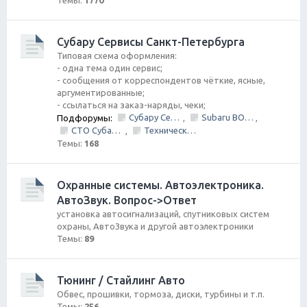
Темы:
1770
Субару Cервисы Санкт-Петербурга
Типовая схема оформления:
- одна тема один сервис;
- сообщения от корреспондентов чёткие, ясные,
аргументированные;
- ссылаться на заказ-наряды, чеки;
Субару Сервис "Созвездие"
Subaru BOX &amp; Donorparts shop
Подфорумы:
,
,
СТО Субару (www.stosubaru.ru)
Технический центр «PRIDE Motorsport».
,
Темы:
168
Охранные системы. Автоэлектроника.
АвтоЗвук. Вопрос->Ответ
установка автосигнализаций, спутниковых систем
охраны, АвтоЗвука и другой автоэлектроники
Темы:
89
Тюнинг / Стайлинг Авто
Обвес, прошивки, тормоза, диски, турбины и т.п.
Темы:
256