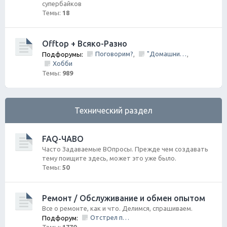
супербайков
Темы:
18
Offtop + Всяко-Разно
Поговорим?
"Домашний Очаг"
Подфорумы:
,
,
Хобби
Темы:
989
Технический раздел
FAQ-ЧАВО
Часто Задаваемые ВОпросы. Прежде чем создавать
тему поищите здесь, может это уже было.
Темы:
50
Ремонт / Обслуживание и обмен опытом
Все о ремонте, как и что. Делимся, спрашиваем.
Отстрел пистолета/НЕ заправить/Ошибки по вентиляции Бензо Бака
Подфорум: