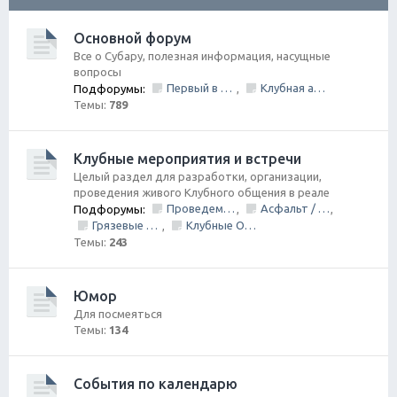
ск
Основной форум
Все о Субару, полезная информация, насущные
вопросы
Первый в Петербурге Subafest 2015
Клубная атрибутика
Подфорумы:
,
Темы:
789
Клубные мероприятия и встречи
Целый раздел для разработки, организации,
проведения живого Клубного общения в реале
Проведем День Рождения Клуба, ВМЕСТЕ!
Асфальт / Грунт Покатушки
Подфорумы:
,
,
Грязевые покатушки/ Оффроуд
Клубные Ориентирования
,
Темы:
243
Юмор
Для посмеяться
Темы:
134
События по календарю