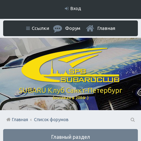
Вход
Ссылки
Форум
Главная
SUBARU Клуб Санкт-Петербург
(основан в 2004г.)
Главная
Список форумов
П
Главный раздел
ои