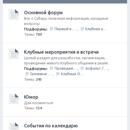
ск
Основной форум
Все о Субару, полезная информация, насущные
вопросы
Первый в Петербурге Subafest 2015
Клубная атрибутика
Подфорумы:
,
Темы:
789
Клубные мероприятия и встречи
Целый раздел для разработки, организации,
проведения живого Клубного общения в реале
Проведем День Рождения Клуба, ВМЕСТЕ!
Асфальт / Грунт Покатушки
Подфорумы:
,
,
Грязевые покатушки/ Оффроуд
Клубные Ориентирования
,
Темы:
243
Юмор
Для посмеяться
Темы:
134
События по календарю