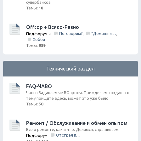
супербайков
Темы:
18
Offtop + Всяко-Разно
Поговорим?
"Домашний Очаг"
Подфорумы:
,
,
Хобби
Темы:
989
Технический раздел
FAQ-ЧАВО
Часто Задаваемые ВОпросы. Прежде чем создавать
тему поищите здесь, может это уже было.
Темы:
50
Ремонт / Обслуживание и обмен опытом
Все о ремонте, как и что. Делимся, спрашиваем.
Отстрел пистолета/НЕ заправить/Ошибки по вентиляции Бензо Бака
Подфорум: