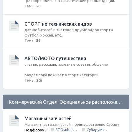
"разбор полетов" + практические рекомендации.
Темы:
28
СПОРТ не технических видов
для любителей и знатоков других видов спорта
футбол, хоккей, етс...
Темы:
36
АВТО/МОТО путешествия
статьи, рассказы, полезные советы, общение
раздел пока поживет в спорт категории
Темы:
205
Коммерческий Отдел. Официальное расположение платной РЕКЛАМЫ.
Магазины запчастей
Магазины автозапчастей, преимущественно Субару
STOsubaru.COM Интернет-магазин (на Севере Города)
СубаруМир - в наличии запчасти для Субару. Оригинал / Неоригинал (на Юге Города)
Подфорумы:
,