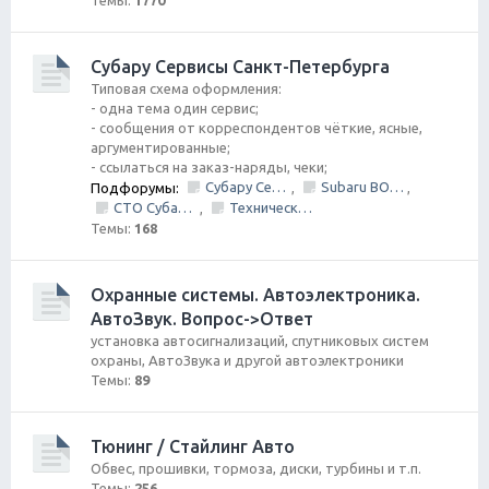
Темы:
1770
Субару Cервисы Санкт-Петербурга
Типовая схема оформления:
- одна тема один сервис;
- сообщения от корреспондентов чёткие, ясные,
аргументированные;
- ссылаться на заказ-наряды, чеки;
Субару Сервис "Созвездие"
Subaru BOX &amp; Donorparts shop
Подфорумы:
,
,
СТО Субару (www.stosubaru.ru)
Технический центр «PRIDE Motorsport».
,
Темы:
168
Охранные системы. Автоэлектроника.
АвтоЗвук. Вопрос->Ответ
установка автосигнализаций, спутниковых систем
охраны, АвтоЗвука и другой автоэлектроники
Темы:
89
Тюнинг / Стайлинг Авто
Обвес, прошивки, тормоза, диски, турбины и т.п.
Темы:
256