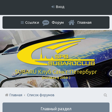
Вход
Ссылки
Форум
Главная
SUBARU Клуб Санкт-Петербург
(основан в 2004г.)
Главная
Список форумов
П
Главный раздел
ои