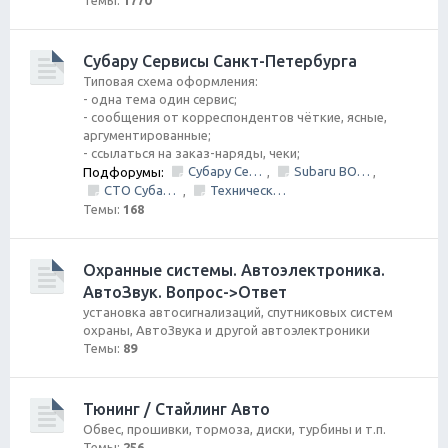
Темы:
1770
Субару Cервисы Санкт-Петербурга
Типовая схема оформления:
- одна тема один сервис;
- сообщения от корреспондентов чёткие, ясные,
аргументированные;
- ссылаться на заказ-наряды, чеки;
Субару Сервис "Созвездие"
Subaru BOX &amp; Donorparts shop
Подфорумы:
,
,
СТО Субару (www.stosubaru.ru)
Технический центр «PRIDE Motorsport».
,
Темы:
168
Охранные системы. Автоэлектроника.
АвтоЗвук. Вопрос->Ответ
установка автосигнализаций, спутниковых систем
охраны, АвтоЗвука и другой автоэлектроники
Темы:
89
Тюнинг / Стайлинг Авто
Обвес, прошивки, тормоза, диски, турбины и т.п.
Темы:
256