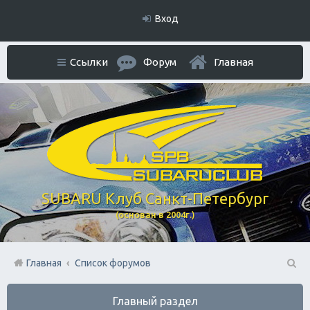
Вход
Ссылки
Форум
Главная
SUBARU Клуб Санкт-Петербург
(основан в 2004г.)
Главная
Список форумов
П
Главный раздел
ои