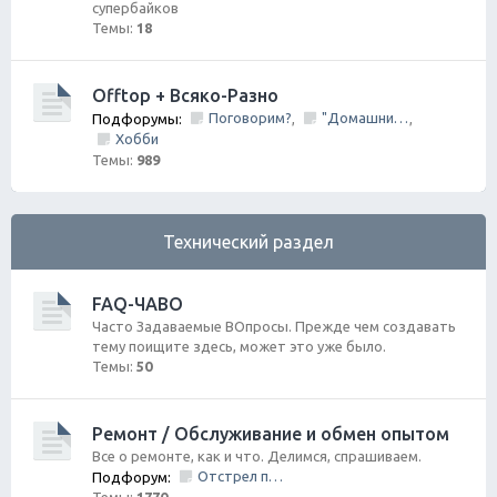
супербайков
Темы:
18
Offtop + Всяко-Разно
Поговорим?
"Домашний Очаг"
Подфорумы:
,
,
Хобби
Темы:
989
Технический раздел
FAQ-ЧАВО
Часто Задаваемые ВОпросы. Прежде чем создавать
тему поищите здесь, может это уже было.
Темы:
50
Ремонт / Обслуживание и обмен опытом
Все о ремонте, как и что. Делимся, спрашиваем.
Отстрел пистолета/НЕ заправить/Ошибки по вентиляции Бензо Бака
Подфорум: