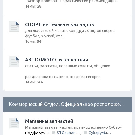
"разбор полетов" + практические рекомендации.
Темы:
28
СПОРТ не технических видов
для любителей и знатоков других видов спорта
футбол, хоккей, етс...
Темы:
36
АВТО/МОТО путешествия
статьи, рассказы, полезные советы, общение
раздел пока поживет в спорт категории
Темы:
205
Коммерческий Отдел. Официальное расположение платной РЕКЛАМЫ.
Магазины запчастей
Магазины автозапчастей, преимущественно Субару
STOsubaru.COM Интернет-магазин (на Севере Города)
СубаруМир - в наличии запчасти для Субару. Оригинал / Неоригинал (на Юге Города)
Подфорумы:
,