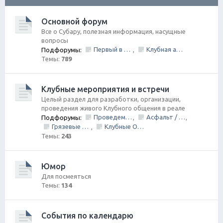
ск
Основной форум
Все о Субару, полезная информация, насущные
вопросы
Первый в Петербурге Subafest 2015
Клубная атрибутика
Подфорумы:
,
Темы:
789
Клубные мероприятия и встречи
Целый раздел для разработки, организации,
проведения живого Клубного общения в реале
Проведем День Рождения Клуба, ВМЕСТЕ!
Асфальт / Грунт Покатушки
Подфорумы:
,
,
Грязевые покатушки/ Оффроуд
Клубные Ориентирования
,
Темы:
243
Юмор
Для посмеяться
Темы:
134
События по календарю