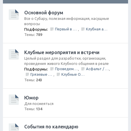
ск
Основной форум
Все о Субару, полезная информация, насущные
вопросы
Первый в Петербурге Subafest 2015
Клубная атрибутика
Подфорумы:
,
Темы:
789
Клубные мероприятия и встречи
Целый раздел для разработки, организации,
проведения живого Клубного общения в реале
Проведем День Рождения Клуба, ВМЕСТЕ!
Асфальт / Грунт Покатушки
Подфорумы:
,
,
Грязевые покатушки/ Оффроуд
Клубные Ориентирования
,
Темы:
243
Юмор
Для посмеяться
Темы:
134
События по календарю