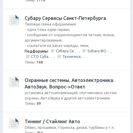
Темы:
1770
Субару Cервисы Санкт-Петербурга
Типовая схема оформления:
- одна тема один сервис;
- сообщения от корреспондентов чёткие, ясные,
аргументированные;
- ссылаться на заказ-наряды, чеки;
Субару Сервис "Созвездие"
Subaru BOX &amp; Donorparts shop
Подфорумы:
,
,
СТО Субару (www.stosubaru.ru)
Технический центр «PRIDE Motorsport».
,
Темы:
168
Охранные системы. Автоэлектроника.
АвтоЗвук. Вопрос->Ответ
установка автосигнализаций, спутниковых систем
охраны, АвтоЗвука и другой автоэлектроники
Темы:
89
Тюнинг / Стайлинг Авто
Обвес, прошивки, тормоза, диски, турбины и т.п.
Темы:
256