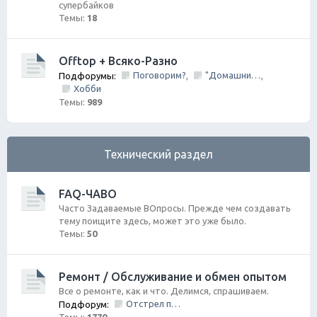
супербайков
Темы:
18
Offtop + Всяко-Разно
Поговорим?
"Домашний Очаг"
Подфорумы:
,
,
Хобби
Темы:
989
Технический раздел
FAQ-ЧАВО
Часто Задаваемые ВОпросы. Прежде чем создавать
тему поищите здесь, может это уже было.
Темы:
50
Ремонт / Обслуживание и обмен опытом
Все о ремонте, как и что. Делимся, спрашиваем.
Отстрел пистолета/НЕ заправить/Ошибки по вентиляции Бензо Бака
Подфорум: