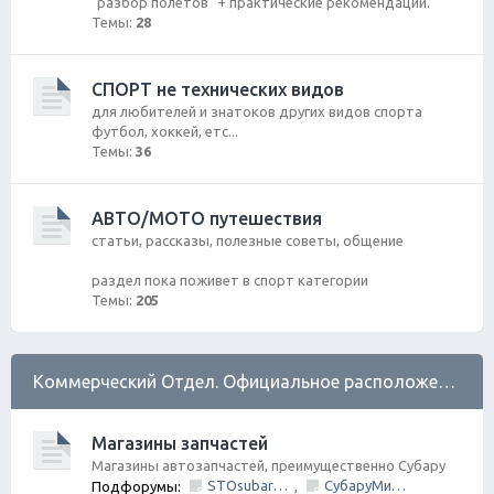
"разбор полетов" + практические рекомендации.
Темы:
28
СПОРТ не технических видов
для любителей и знатоков других видов спорта
футбол, хоккей, етс...
Темы:
36
АВТО/МОТО путешествия
статьи, рассказы, полезные советы, общение
раздел пока поживет в спорт категории
Темы:
205
Коммерческий Отдел. Официальное расположение платной РЕКЛАМЫ.
Магазины запчастей
Магазины автозапчастей, преимущественно Субару
STOsubaru.COM Интернет-магазин (на Севере Города)
СубаруМир - в наличии запчасти для Субару. Оригинал / Неоригинал (на Юге Города)
Подфорумы:
,