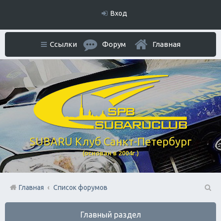
Вход
Ссылки
Форум
Главная
SUBARU Клуб Санкт-Петербург
(основан в 2004г.)
Главная
Список форумов
П
Главный раздел
ои