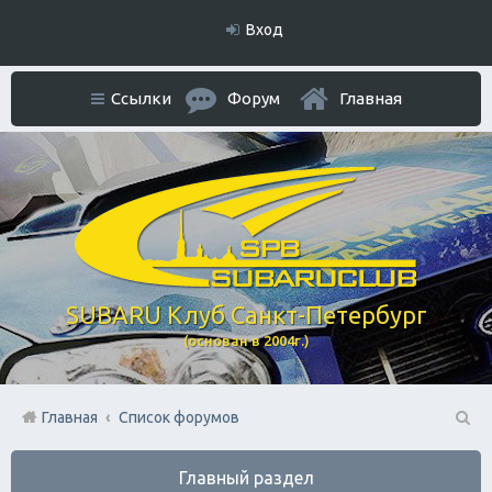
Вход
Ссылки
Форум
Главная
SUBARU Клуб Санкт-Петербург
(основан в 2004г.)
Главная
Список форумов
П
Главный раздел
ои