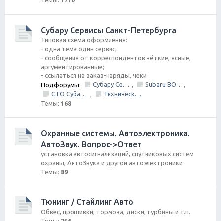
Темы:
1770
Субару Cервисы Санкт-Петербурга
Типовая схема оформления:
- одна тема один сервис;
- сообщения от корреспондентов чёткие, ясные,
аргументированные;
- ссылаться на заказ-наряды, чеки;
Субару Сервис "Созвездие"
Subaru BOX &amp; Donorparts shop
Подфорумы:
,
,
СТО Субару (www.stosubaru.ru)
Технический центр «PRIDE Motorsport».
,
Темы:
168
Охранные системы. Автоэлектроника.
АвтоЗвук. Вопрос->Ответ
установка автосигнализаций, спутниковых систем
охраны, АвтоЗвука и другой автоэлектроники
Темы:
89
Тюнинг / Стайлинг Авто
Обвес, прошивки, тормоза, диски, турбины и т.п.
Темы:
256