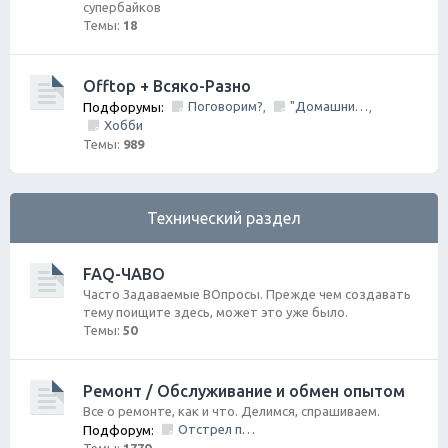
супербайков
Темы:
18
Offtop + Всяко-Разно
Поговорим?
"Домашний Очаг"
Подфорумы:
,
,
Хобби
Темы:
989
Технический раздел
FAQ-ЧАВО
Часто Задаваемые ВОпросы. Прежде чем создавать
тему поищите здесь, может это уже было.
Темы:
50
Ремонт / Обслуживание и обмен опытом
Все о ремонте, как и что. Делимся, спрашиваем.
Отстрел пистолета/НЕ заправить/Ошибки по вентиляции Бензо Бака
Подфорум: