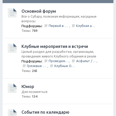
ск
Основной форум
Все о Субару, полезная информация, насущные
вопросы
Первый в Петербурге Subafest 2015
Клубная атрибутика
Подфорумы:
,
Темы:
789
Клубные мероприятия и встречи
Целый раздел для разработки, организации,
проведения живого Клубного общения в реале
Проведем День Рождения Клуба, ВМЕСТЕ!
Асфальт / Грунт Покатушки
Подфорумы:
,
,
Грязевые покатушки/ Оффроуд
Клубные Ориентирования
,
Темы:
243
Юмор
Для посмеяться
Темы:
134
События по календарю