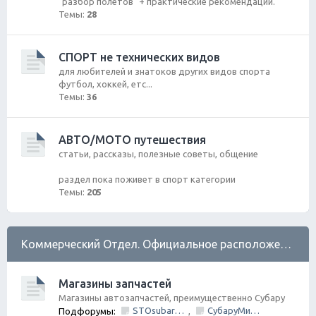
"разбор полетов" + практические рекомендации.
Темы:
28
СПОРТ не технических видов
для любителей и знатоков других видов спорта
футбол, хоккей, етс...
Темы:
36
АВТО/МОТО путешествия
статьи, рассказы, полезные советы, общение
раздел пока поживет в спорт категории
Темы:
205
Коммерческий Отдел. Официальное расположение платной РЕКЛАМЫ.
Магазины запчастей
Магазины автозапчастей, преимущественно Субару
STOsubaru.COM Интернет-магазин (на Севере Города)
СубаруМир - в наличии запчасти для Субару. Оригинал / Неоригинал (на Юге Города)
Подфорумы:
,