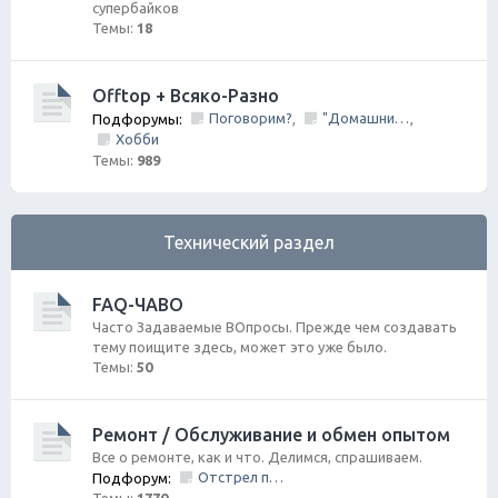
супербайков
Темы:
18
Offtop + Всяко-Разно
Поговорим?
"Домашний Очаг"
Подфорумы:
,
,
Хобби
Темы:
989
Технический раздел
FAQ-ЧАВО
Часто Задаваемые ВОпросы. Прежде чем создавать
тему поищите здесь, может это уже было.
Темы:
50
Ремонт / Обслуживание и обмен опытом
Все о ремонте, как и что. Делимся, спрашиваем.
Отстрел пистолета/НЕ заправить/Ошибки по вентиляции Бензо Бака
Подфорум: