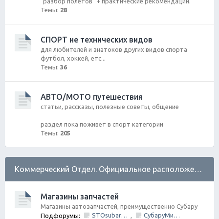
"разбор полетов" + практические рекомендации.
Темы:
28
СПОРТ не технических видов
для любителей и знатоков других видов спорта
футбол, хоккей, етс...
Темы:
36
АВТО/МОТО путешествия
статьи, рассказы, полезные советы, общение
раздел пока поживет в спорт категории
Темы:
205
Коммерческий Отдел. Официальное расположение платной РЕКЛАМЫ.
Магазины запчастей
Магазины автозапчастей, преимущественно Субару
STOsubaru.COM Интернет-магазин (на Севере Города)
СубаруМир - в наличии запчасти для Субару. Оригинал / Неоригинал (на Юге Города)
Подфорумы:
,