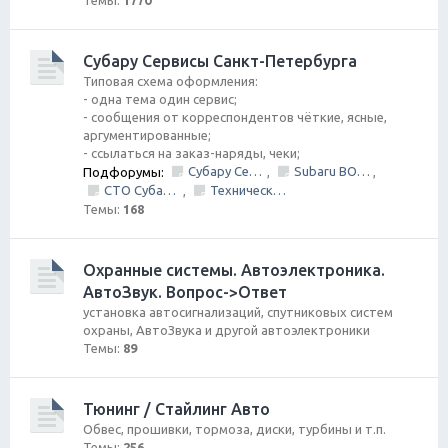
Темы:
1770
Субару Cервисы Санкт-Петербурга
Типовая схема оформления:
- одна тема один сервис;
- сообщения от корреспондентов чёткие, ясные,
аргументированные;
- ссылаться на заказ-наряды, чеки;
Субару Сервис "Созвездие"
Subaru BOX &amp; Donorparts shop
Подфорумы:
,
,
СТО Субару (www.stosubaru.ru)
Технический центр «PRIDE Motorsport».
,
Темы:
168
Охранные системы. Автоэлектроника.
АвтоЗвук. Вопрос->Ответ
установка автосигнализаций, спутниковых систем
охраны, АвтоЗвука и другой автоэлектроники
Темы:
89
Тюнинг / Стайлинг Авто
Обвес, прошивки, тормоза, диски, турбины и т.п.
Темы:
256