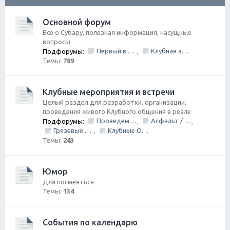
ск
Основной форум
Все о Субару, полезная информация, насущные
вопросы
Первый в Петербурге Subafest 2015
Клубная атрибутика
Подфорумы:
,
Темы:
789
Клубные мероприятия и встречи
Целый раздел для разработки, организации,
проведения живого Клубного общения в реале
Проведем День Рождения Клуба, ВМЕСТЕ!
Асфальт / Грунт Покатушки
Подфорумы:
,
,
Грязевые покатушки/ Оффроуд
Клубные Ориентирования
,
Темы:
243
Юмор
Для посмеяться
Темы:
134
События по календарю