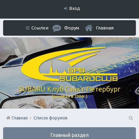
Вход
Ссылки
Форум
Главная
SUBARU Клуб Санкт-Петербург
(основан в 2004г.)
Главная
Список форумов
П
Главный раздел
ои