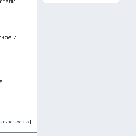
 стали
сное и
е
ать полностью
]