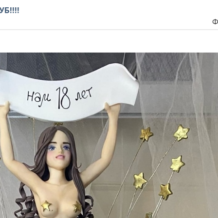
Б!!!!
Ф