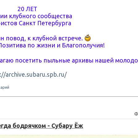
20 ЛЕТ
ии клубного сообщества
истов Санкт Петербурга
н повод, к клубной встрече.
Позитива по жизни и Благополучия!
лагаю посетить пыльные архивы нашей молод
://archive.subaru.spb.ru/
арий
Ф
егда бодрячком - Субару Ёж