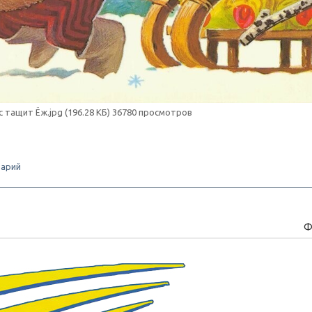
с тащит Ёж.jpg (196.28 КБ) 36780 просмотров
арий
Ф