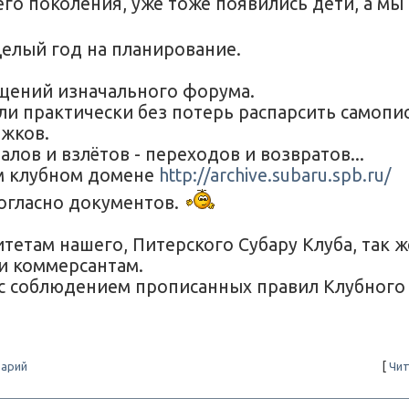
его поколения, уже тоже появились дети, а мы
елый год на планирование.
бщений изначального форума.
ли практически без потерь распарсить самопи
ижков.
лов и взлётов - переходов и возвратов...
ем клубном домене
http://archive.subaru.spb.ru/
согласно документов.
там нашего, Питерского Субару Клуба, так ж
и коммерсантам.
(с соблюдением прописанных правил Клубного
арий
[
Чит