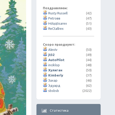
Поздравляем:
Rusty Russell
(42)
Petroвв
(47)
Hdqqtisarex
(51)
ReCtallrex
(43)
Скоро празднуют:
AlexIv
(50)
jt32
(49)
AutoPilot
(44)
inciklop
(48)
Хулиган
(50)
Kimberly
(37)
Захар
(46)
Эдуард
(62)
sbsbsb
(2022)
Статистика