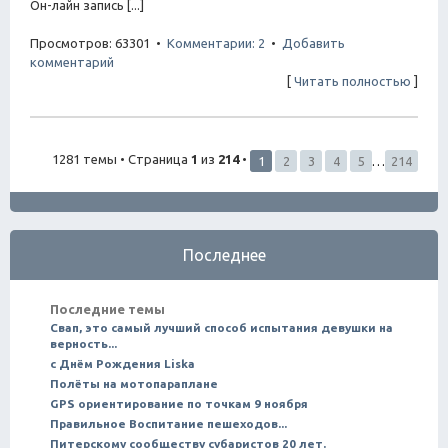
Он-лайн запись [...]
Просмотров: 63301 •
Комментарии: 2
•
Добавить
комментарий
[
Читать полностью
]
1281 темы • Страница
1
из
214
•
1
2
3
4
5
…
214
Последнее
Последние темы
Свап, это самый лучший способ испытания девушки на
верность...
с Днём Рождения Liska
Полёты на мотопараплане
GPS ориентирование по точкам 9 ноября
Правильное Воспитание пешеходов...
Питерскому сообществу субаристов 20 лет.