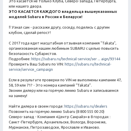
Это касается не только Клуба, Северо-запада, Петербурга,
или нашего двора.
ЭТО КАСАЕТСЯ КАЖДОГО владельца вышеуказанных
моделей Subaru в России и Беларуси!
‼ Узнал сам - расскажи другу, соседу, поделись с другим
клубом, сделай репост!
С 2017 года идет масштабная отзывная компания "Takata",
организованная нашим любимым SUBARU с целью повысить
безопасность Субаристов.
Подробнее:
https://subaru.ru/technical-service/ser ... aign/93144
Проверить Ваш Subaru по VIN:
https://subaru.ru/technical-
service/service_campaign
Если в результате проверки по VIN не выполнены кампании 47,
58, 59 или 71? - Это номера кампаний “Takata”.
Звоним дилеру или на горячую линию Subaru и записываемся
на замену!
Найти дилера в своем городе:
https://subaru.ru/dealers
Позвонить на горячую линию Subaru (8 800 555 00 20)
Северо-запад - Компания «Центр Санрайз» в 8 городах :
Санкт-Петербурге, Архангельске, Вологде, Воронеже,
Мурманске, Петрозаводске, Ярославле и Иваново.