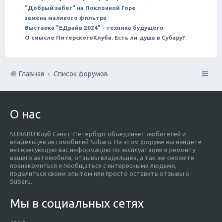
"Добрый забег" на Поклонной Горе
замена маляного фильтра
Выставка "ЕДрайв 2024" - техника будущего
О смысле ПитерскогоКлуба. Есть ли душа в Субару?
Главная
Список форумов
О нас
SUBARU Клуб Санкт-Петербург объединяет любителей и
владельцев автомобилей Subaru. На этом форуме вы найдете
интересующую вас информацию по эксплуатации и ремонту
вашего автомобиля, отзывы владельцев, а так же сможете
познакомиться и пообщаться с интересными людьми,
поделиться своим опытом или просто оставить отзывы о
Subaru.
Мы в социальных сетях