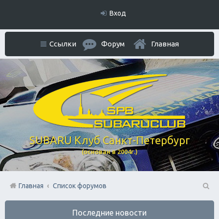
Вход
Ссылки
Форум
Главная
SUBARU Клуб Санкт-Петербург
(основан в 2004г.)
Главная
Список форумов
П
Последние новости
ои