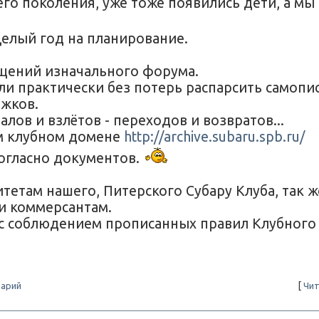
его поколения, уже тоже появились дети, а мы
елый год на планирование.
бщений изначального форума.
ли практически без потерь распарсить самопи
ижков.
лов и взлётов - переходов и возвратов...
ем клубном домене
http://archive.subaru.spb.ru/
согласно документов.
там нашего, Питерского Субару Клуба, так ж
и коммерсантам.
(с соблюдением прописанных правил Клубного
арий
[
Чит