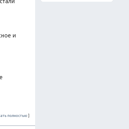
 стали
сное и
е
ать полностью
]