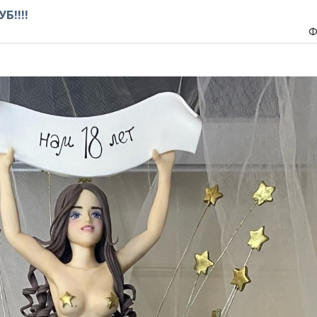
Б!!!!
Ф