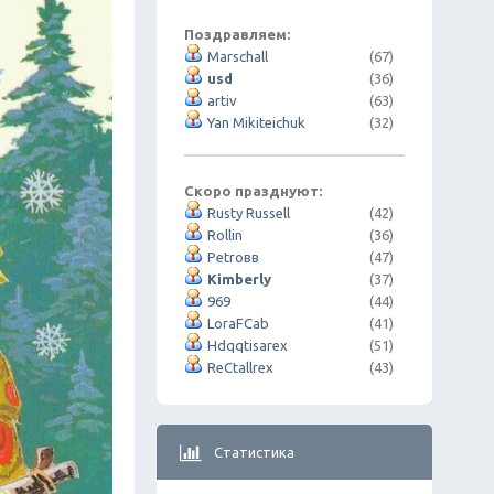
Поздравляем:
Marschall
(67)
usd
(36)
artiv
(63)
Yan Mikiteichuk
(32)
Скоро празднуют:
Rusty Russell
(42)
Rollin
(36)
Petroвв
(47)
Kimberly
(37)
969
(44)
LoraFCab
(41)
Hdqqtisarex
(51)
ReCtallrex
(43)
Статистика