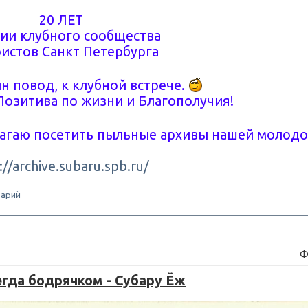
20 ЛЕТ
ии клубного сообщества
истов Санкт Петербурга
н повод, к клубной встрече.
Позитива по жизни и Благополучия!
лагаю посетить пыльные архивы нашей молод
://archive.subaru.spb.ru/
арий
Ф
егда бодрячком - Субару Ёж