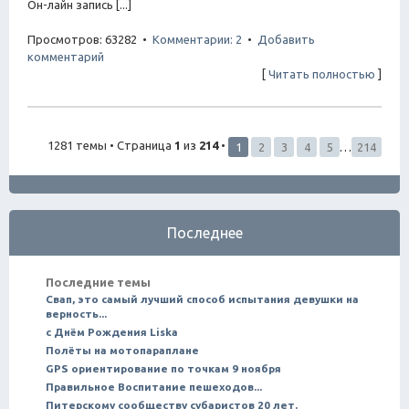
Он-лайн запись [...]
Просмотров: 63282 •
Комментарии: 2
•
Добавить
комментарий
[
Читать полностью
]
1281 темы • Страница
1
из
214
•
1
2
3
4
5
…
214
Последнее
Последние темы
Свап, это самый лучший способ испытания девушки на
верность...
с Днём Рождения Liska
Полёты на мотопараплане
GPS ориентирование по точкам 9 ноября
Правильное Воспитание пешеходов...
Питерскому сообществу субаристов 20 лет.