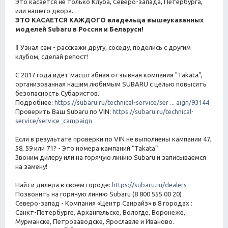
Это касается не только Клуба, Северо-запада, Петербурга,
или нашего двора.
ЭТО КАСАЕТСЯ КАЖДОГО владельца вышеуказанных
моделей Subaru в России и Беларуси!
‼ Узнал сам - расскажи другу, соседу, поделись с другим
клубом, сделай репост!
С 2017 года идет масштабная отзывная компания "Takata",
организованная нашим любимым SUBARU с целью повысить
безопасность Субаристов.
Подробнее:
https://subaru.ru/technical-service/ser ... aign/93144
Проверить Ваш Subaru по VIN:
https://subaru.ru/technical-
service/service_campaign
Если в результате проверки по VIN не выполнены кампании 47,
58, 59 или 71? - Это номера кампаний “Takata”.
Звоним дилеру или на горячую линию Subaru и записываемся
на замену!
Найти дилера в своем городе:
https://subaru.ru/dealers
Позвонить на горячую линию Subaru (8 800 555 00 20)
Северо-запад - Компания «Центр Санрайз» в 8 городах :
Санкт-Петербурге, Архангельске, Вологде, Воронеже,
Мурманске, Петрозаводске, Ярославле и Иваново.