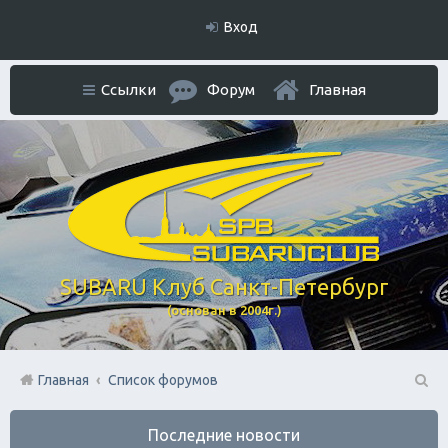
Вход
Ссылки
Форум
Главная
SUBARU Клуб Санкт-Петербург
(основан в 2004г.)
Главная
Список форумов
П
Последние новости
ои