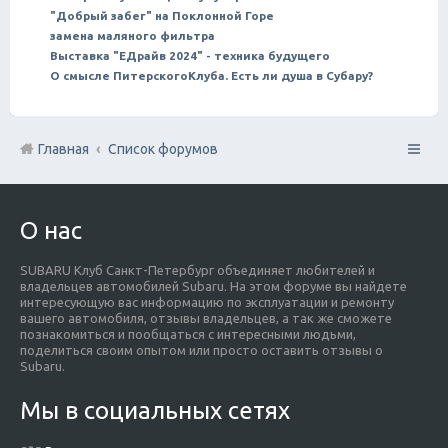
"Добрый забег" на Поклонной Горе
замена маляного фильтра
Выставка "ЕДрайв 2024" - техника будущего
О смысле ПитерскогоКлуба. Есть ли душа в Субару?
Главная
Список форумов
О нас
SUBARU Клуб Санкт-Петербург объединяет любителей и
владельцев автомобилей Subaru. На этом форуме вы найдете
интересующую вас информацию по эксплуатации и ремонту
вашего автомобиля, отзывы владельцев, а так же сможете
познакомиться и пообщаться с интересными людьми,
поделиться своим опытом или просто оставить отзывы о
Subaru.
Мы в социальных сетях