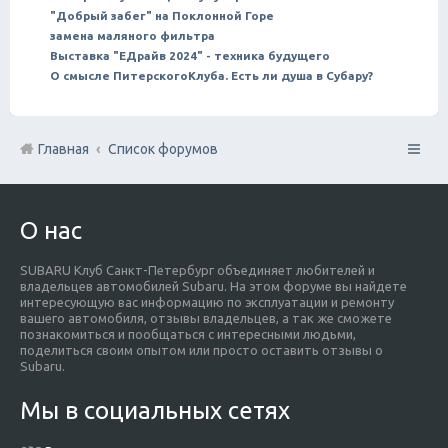
"Добрый забег" на Поклонной Горе
замена маляного фильтра
Выставка "ЕДрайв 2024" - техника будущего
О смысле ПитерскогоКлуба. Есть ли душа в Субару?
Главная
Список форумов
О нас
SUBARU Клуб Санкт-Петербург объединяет любителей и
владельцев автомобилей Subaru. На этом форуме вы найдете
интересующую вас информацию по эксплуатации и ремонту
вашего автомобиля, отзывы владельцев, а так же сможете
познакомиться и пообщаться с интересными людьми,
поделиться своим опытом или просто оставить отзывы о
Subaru.
Мы в социальных сетях