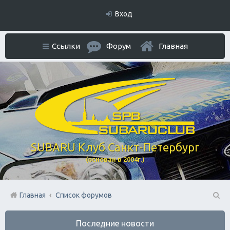
Вход
Ссылки
Форум
Главная
SUBARU Клуб Санкт-Петербург
(основан в 2004г.)
Главная
Список форумов
П
Последние новости
ои