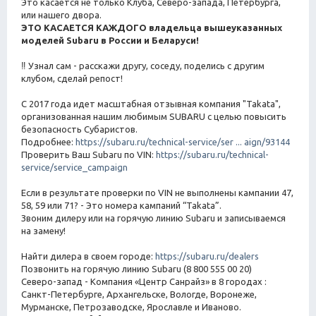
Это касается не только Клуба, Северо-запада, Петербурга,
или нашего двора.
ЭТО КАСАЕТСЯ КАЖДОГО владельца вышеуказанных
моделей Subaru в России и Беларуси!
‼ Узнал сам - расскажи другу, соседу, поделись с другим
клубом, сделай репост!
С 2017 года идет масштабная отзывная компания "Takata",
организованная нашим любимым SUBARU с целью повысить
безопасность Субаристов.
Подробнее:
https://subaru.ru/technical-service/ser ... aign/93144
Проверить Ваш Subaru по VIN:
https://subaru.ru/technical-
service/service_campaign
Если в результате проверки по VIN не выполнены кампании 47,
58, 59 или 71? - Это номера кампаний “Takata”.
Звоним дилеру или на горячую линию Subaru и записываемся
на замену!
Найти дилера в своем городе:
https://subaru.ru/dealers
Позвонить на горячую линию Subaru (8 800 555 00 20)
Северо-запад - Компания «Центр Санрайз» в 8 городах :
Санкт-Петербурге, Архангельске, Вологде, Воронеже,
Мурманске, Петрозаводске, Ярославле и Иваново.