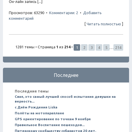
Он-лайн запись [...]
Просмотров: 63290 •
Комментарии: 2
•
Добавить
комментарий
[
Читать полностью
]
1281 темы • Страница
1
из
214
•
1
2
3
4
5
…
214
Последнее
Последние темы
Свап, это самый лучший способ испытания девушки на
верность...
с Днём Рождения Liska
Полёты на мотопараплане
GPS ориентирование по точкам 9 ноября
Правильное Воспитание пешеходов...
Питерскому сообществу субаристов 20 лет.