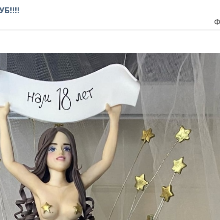
Б!!!!
Ф