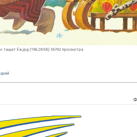
ас тащит Ёж.jpg (196.28 КБ) 36762 просмотра
арий
Ф