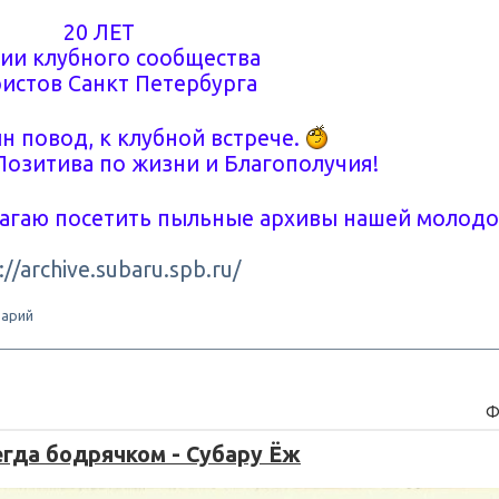
20 ЛЕТ
ии клубного сообщества
истов Санкт Петербурга
н повод, к клубной встрече.
Позитива по жизни и Благополучия!
лагаю посетить пыльные архивы нашей молод
://archive.subaru.spb.ru/
арий
Ф
егда бодрячком - Субару Ёж