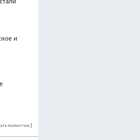
 стали
сное и
е
ать полностью
]