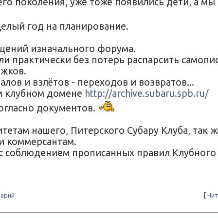
его поколения, уже тоже появились дети, а мы
елый год на планирование.
бщений изначального форума.
ли практически без потерь распарсить самопи
ижков.
лов и взлётов - переходов и возвратов...
ем клубном домене
http://archive.subaru.spb.ru/
согласно документов.
там нашего, Питерского Субару Клуба, так ж
и коммерсантам.
(с соблюдением прописанных правил Клубного
арий
[
Чит