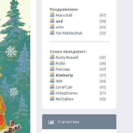
Поздравляем:
Marschall
(67)
usd
(36)
artiv
(63)
Yan Mikiteichuk
(32)
Скоро празднуют:
Rusty Russell
(42)
Rollin
(36)
Petroвв
(47)
Kimberly
(37)
969
(44)
LoraFCab
(41)
Hdqqtisarex
(51)
ReCtallrex
(43)
Статистика