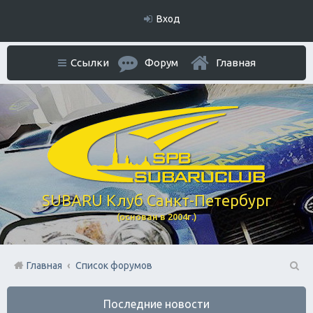
Вход
Ссылки
Форум
Главная
SUBARU Клуб Санкт-Петербург
(основан в 2004г.)
Главная
Список форумов
П
Последние новости
ои