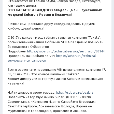
Это касается не только Клуба, Северо-запада, Петербурга,
или нашего двора.
ЭТО КАСАЕТСЯ КАЖДОГО владельца вышеуказанных
моделей Subaru в России и Беларуси!
‼ Узнал сам - расскажи другу, соседу, поделись с другим
клубом, сделай репост!
С 2017 года идет масштабная отзывная компания "Takata",
организованная нашим любимым SUBARU с целью повысить
безопасность Субаристов.
Подробнее:
https://subaru.ru/technical-service/ser ... aign/93144
Проверить Ваш Subaru по VIN:
https://subaru.ru/technical-
service/service_campaign
Если в результате проверки по VIN не выполнены кампании 47,
58, 59 или 71? - Это номера кампаний “Takata”.
Звоним дилеру или на горячую линию Subaru и записываемся
на замену!
Найти дилера в своем городе:
https://subaru.ru/dealers
Позвонить на горячую линию Subaru (8 800 555 00 20)
Северо-запад - Компания «Центр Санрайз» в 8 городах :
Санкт-Петербурге, Архангельске, Вологде, Воронеже,
Мурманске, Петрозаводске, Ярославле и Иваново.