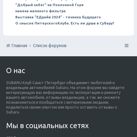
"Добрый забег" на Поклонной Горе
замена маляного фильтра
Выставка "ЕДрайв 2024" - техника будущего
О смысле ПитерскогоКлуба. Есть ли душа в Субару?
Главная
Список форумов
О нас
SUBARU Клуб Санкт-Петербург объединяет любителей и
владельцев автомобилей Subaru. На этом форуме вы найдете
интересующую вас информацию по эксплуатации и ремонту
вашего автомобиля, отзывы владельцев, а так же сможете
познакомиться и пообщаться с интересными людьми,
поделиться своим опытом или просто оставить отзывы о
Subaru.
Мы в социальных сетях