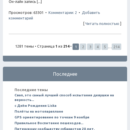
Он-лайн запись [...]
Просмотров: 63301 •
Комментарии: 2
•
Добавить
комментарий
[
Читать полностью
]
1281 темы • Страница
1
из
214
•
1
2
3
4
5
…
214
Последнее
Последние темы
Свап, это самый лучший способ испытания девушки на
верность...
с Днём Рождения Liska
Полёты на мотопараплане
GPS ориентирование по точкам 9 ноября
Правильное Воспитание пешеходов...
Питерскому сообществу субаристов 20 лет.