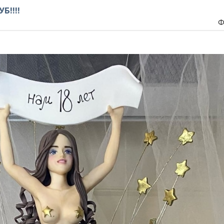
Б!!!!
Ф