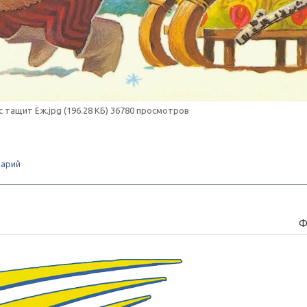
с тащит Ёж.jpg (196.28 КБ) 36780 просмотров
арий
Ф