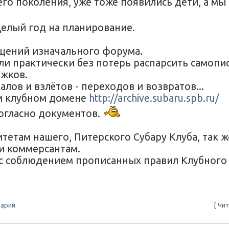
его поколения, уже тоже появились дети, а мы
елый год на планирование.
бщений изначального форума.
ли практически без потерь распарсить самопи
ижков.
лов и взлётов - переходов и возвратов...
ем клубном домене
http://archive.subaru.spb.ru/
согласно документов.
там нашего, Питерского Субару Клуба, так ж
и коммерсантам.
(с соблюдением прописанных правил Клубного
арий
[
Чит