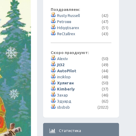
Поздравляем:
Rusty Russell
(42)
Petroвв
(47)
Hdqqtisarex
(51)
ReCtallrex
(43)
Скоро празднуют:
AlexIv
(50)
jt32
(49)
AutoPilot
(44)
inciklop
(48)
Хулиган
(50)
Kimberly
(37)
Захар
(46)
Эдуард
(62)
sbsbsb
(2022)
Статистика