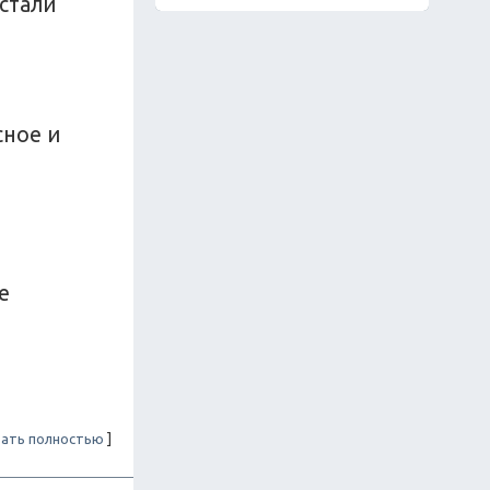
 стали
сное и
е
ать полностью
]