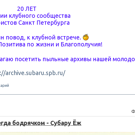
20 ЛЕТ
ии клубного сообщества
истов Санкт Петербурга
н повод, к клубной встрече.
Позитива по жизни и Благополучия!
лагаю посетить пыльные архивы нашей молод
://archive.subaru.spb.ru/
арий
Ф
егда бодрячком - Субару Ёж