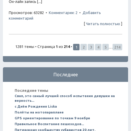
Он-лайн запись [...]
Просмотров: 63282 •
Комментарии: 2
•
Добавить
комментарий
[
Читать полностью
]
1281 темы • Страница
1
из
214
•
1
2
3
4
5
…
214
Последнее
Последние темы
Свап, это самый лучший способ испытания девушки на
верность...
с Днём Рождения Liska
Полёты на мотопараплане
GPS ориентирование по точкам 9 ноября
Правильное Воспитание пешеходов...
Питерскому сообществу субаристов 20 лет.