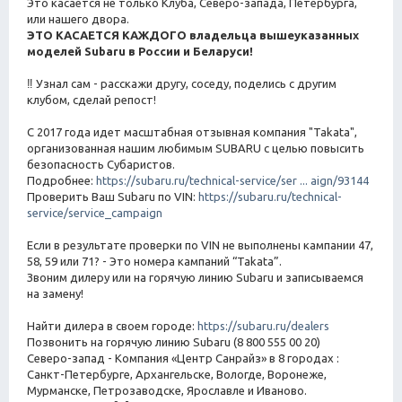
Это касается не только Клуба, Северо-запада, Петербурга,
или нашего двора.
ЭТО КАСАЕТСЯ КАЖДОГО владельца вышеуказанных
моделей Subaru в России и Беларуси!
‼ Узнал сам - расскажи другу, соседу, поделись с другим
клубом, сделай репост!
С 2017 года идет масштабная отзывная компания "Takata",
организованная нашим любимым SUBARU с целью повысить
безопасность Субаристов.
Подробнее:
https://subaru.ru/technical-service/ser ... aign/93144
Проверить Ваш Subaru по VIN:
https://subaru.ru/technical-
service/service_campaign
Если в результате проверки по VIN не выполнены кампании 47,
58, 59 или 71? - Это номера кампаний “Takata”.
Звоним дилеру или на горячую линию Subaru и записываемся
на замену!
Найти дилера в своем городе:
https://subaru.ru/dealers
Позвонить на горячую линию Subaru (8 800 555 00 20)
Северо-запад - Компания «Центр Санрайз» в 8 городах :
Санкт-Петербурге, Архангельске, Вологде, Воронеже,
Мурманске, Петрозаводске, Ярославле и Иваново.