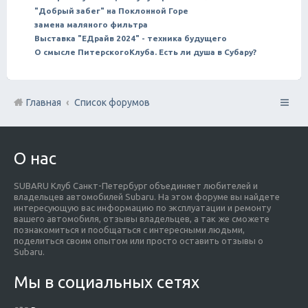
"Добрый забег" на Поклонной Горе
замена маляного фильтра
Выставка "ЕДрайв 2024" - техника будущего
О смысле ПитерскогоКлуба. Есть ли душа в Субару?
Главная
Список форумов
О нас
SUBARU Клуб Санкт-Петербург объединяет любителей и
владельцев автомобилей Subaru. На этом форуме вы найдете
интересующую вас информацию по эксплуатации и ремонту
вашего автомобиля, отзывы владельцев, а так же сможете
познакомиться и пообщаться с интересными людьми,
поделиться своим опытом или просто оставить отзывы о
Subaru.
Мы в социальных сетях