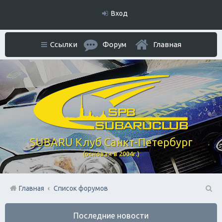
Вход
Ссылки
Форум
Главная
SUBARU Клуб Санкт-Петербург
(основан в 2004г.)
Главная
Список форумов
П
Последние новости
ои