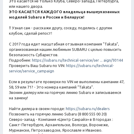
Это касается не только Клуба, Северо-запада, Петербурга,
или нашего двора.
ЭТО КАСАЕТСЯ КАЖДОГО владельца вышеуказанных
моделей Subaru в России и Беларуси!
‼ Узнал сам - расскажи другу, соседу, поделись с другим
клубом, сделай репост!
С 2017 года идет масштабная отзывная компания "Takata",
организованная нашим любимым SUBARU с целью повысить
безопасность Субаристов.
Подробнее:
https://subaru.ru/technical-service/ser ... aign/93144
Проверить Ваш Subaru по VIN:
https://subaru.ru/technical-
service/service_campaign
Если в результате проверки по VIN не выполнены кампании 47,
58, 59 или 71? - Это номера кампаний “Takata”.
Звоним дилеру или на горячую линию Subaru и записываемся
на замену!
Найти дилера в своем городе:
https://subaru.ru/dealers
Позвонить на горячую линию Subaru (8 800 555 00 20)
Северо-запад - Компания «Центр Санрайз» в 8 городах :
Санкт-Петербурге, Архангельске, Вологде, Воронеже,
Мурманске, Петрозаводске, Ярославле и Иваново.