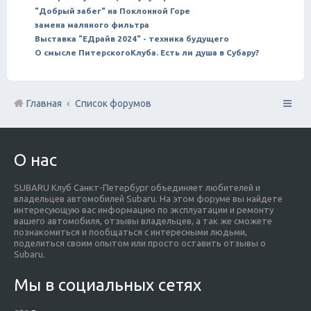
"Добрый забег" на Поклонной Горе
замена маляного фильтра
Выставка "ЕДрайв 2024" - техника будущего
О смысле ПитерскогоКлуба. Есть ли душа в Субару?
Главная
Список форумов
О нас
SUBARU Клуб Санкт-Петербург объединяет любителей и
владельцев автомобилей Subaru. На этом форуме вы найдете
интересующую вас информацию по эксплуатации и ремонту
вашего автомобиля, отзывы владельцев, а так же сможете
познакомиться и пообщаться с интересными людьми,
поделиться своим опытом или просто оставить отзывы о
Subaru.
Мы в социальных сетях