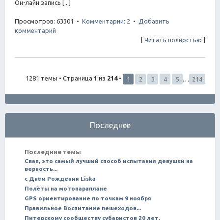
Он-лайн запись [...]
Просмотров: 63301 •
Комментарии: 2
•
Добавить
комментарий
[
Читать полностью
]
1281 темы • Страница
1
из
214
•
1
2
3
4
5
…
214
Последнее
Последние темы
Свап, это самый лучший способ испытания девушки на
верность...
с Днём Рождения Liska
Полёты на мотопараплане
GPS ориентирование по точкам 9 ноября
Правильное Воспитание пешеходов...
Питерскому сообществу субаристов 20 лет.