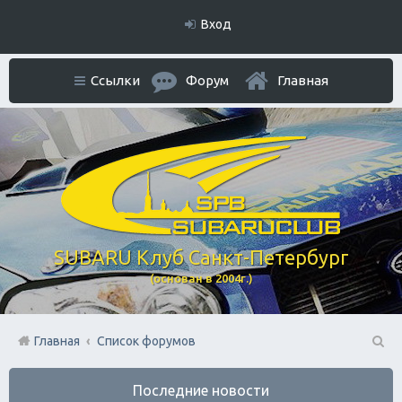
Вход
Ссылки
Форум
Главная
SUBARU Клуб Санкт-Петербург
(основан в 2004г.)
Главная
Список форумов
П
Последние новости
ои