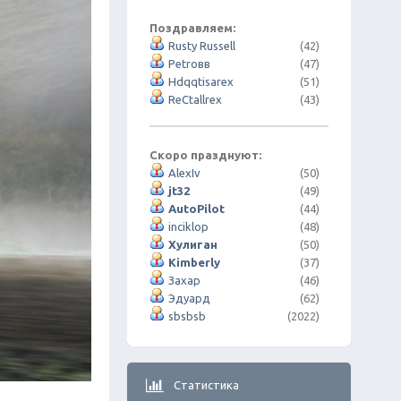
Поздравляем:
Rusty Russell
(42)
Petroвв
(47)
Hdqqtisarex
(51)
ReCtallrex
(43)
Скоро празднуют:
AlexIv
(50)
jt32
(49)
AutoPilot
(44)
inciklop
(48)
Хулиган
(50)
Kimberly
(37)
Захар
(46)
Эдуард
(62)
sbsbsb
(2022)
Статистика