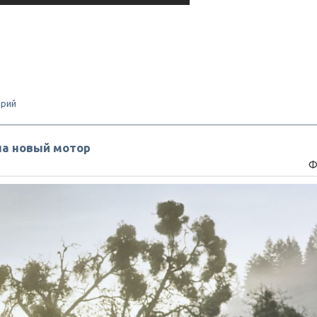
арий
ла новый мотор
Ф