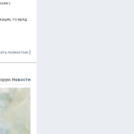
роля с
кации, то вряд
ать полностью
]
орум:
Новости