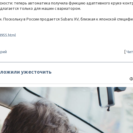
асности: теперь автоматика получила функцию адаптивного круиз-конт
едлагается только для машин с вариатором.
. Поскольку в России продается Subaru XV, близкая к японской специфи
8955.html
арий
[
Чит
дложили ужесточить
Ф