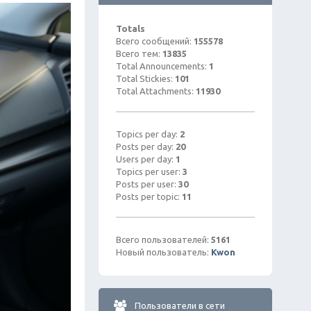
Totals
Всего сообщений:
155578
Всего тем:
13835
Total Announcements:
1
Total Stickies:
101
Total Attachments:
11930
Topics per day:
2
Posts per day:
20
Users per day:
1
Topics per user:
3
Posts per user:
30
Posts per topic:
11
Всего пользователей:
5161
Новый пользователь:
Kwon
Пользователи в сети