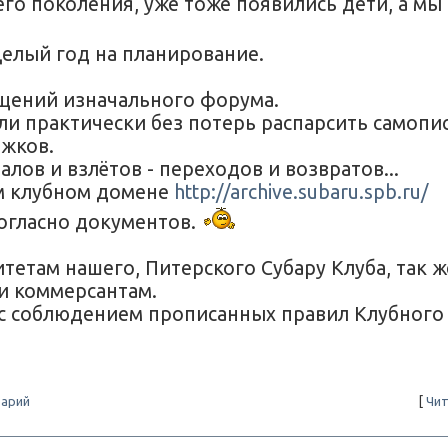
его поколения, уже тоже появились дети, а мы
елый год на планирование.
бщений изначального форума.
ли практически без потерь распарсить самопи
ижков.
лов и взлётов - переходов и возвратов...
ем клубном домене
http://archive.subaru.spb.ru/
согласно документов.
там нашего, Питерского Субару Клуба, так ж
и коммерсантам.
(с соблюдением прописанных правил Клубного
арий
[
Чит