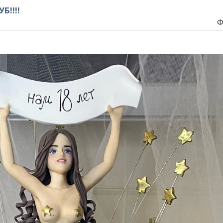
Б!!!!
Ф