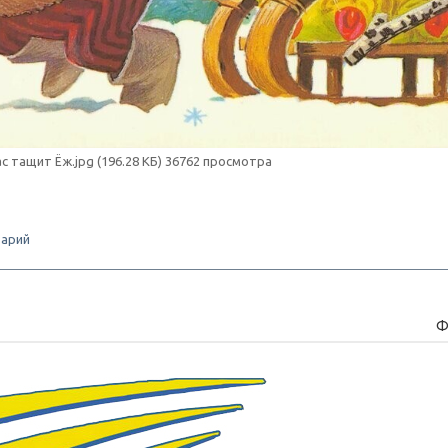
ас тащит Ёж.jpg (196.28 КБ) 36762 просмотра
арий
Ф