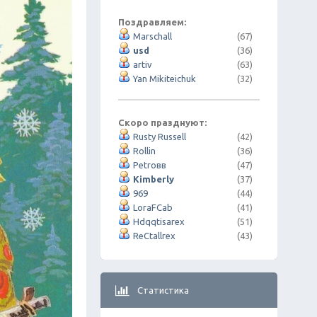
Поздравляем:
Marschall
(67)
usd
(36)
artiv
(63)
Yan Mikiteichuk
(32)
Скоро празднуют:
Rusty Russell
(42)
Rollin
(36)
Petroвв
(47)
Kimberly
(37)
969
(44)
LoraFCab
(41)
Hdqqtisarex
(51)
ReCtallrex
(43)
Статистика