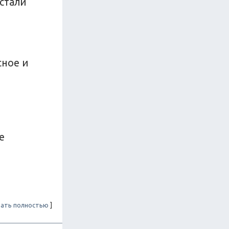
 стали
сное и
е
ать полностью
]