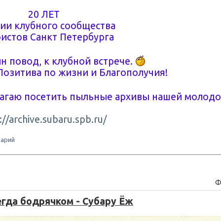
20 ЛЕТ
ии клубного сообщества
истов Санкт Петербурга
н повод, к клубной встрече.
Позитива по жизни и Благополучия!
лагаю посетить пыльные архивы нашей молод
://archive.subaru.spb.ru/
арий
Ф
егда бодрячком - Субару Ёж