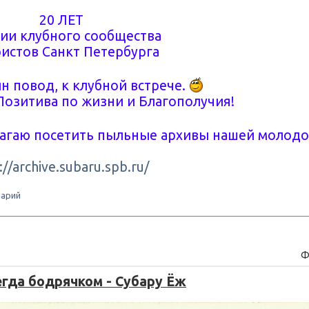
20 ЛЕТ
ии клубного сообщества
истов Санкт Петербурга
н повод, к клубной встрече.
Позитива по жизни и Благополучия!
лагаю посетить пыльные архивы нашей молод
://archive.subaru.spb.ru/
арий
Ф
егда бодрячком - Субару Ёж