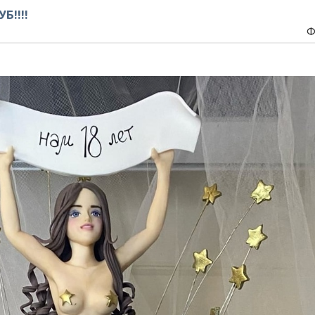
Б!!!!
Ф