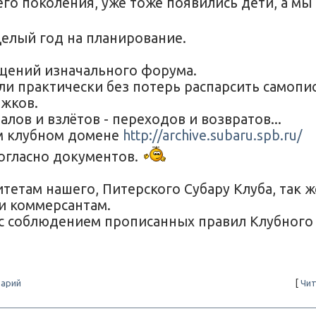
его поколения, уже тоже появились дети, а мы
елый год на планирование.
бщений изначального форума.
ли практически без потерь распарсить самопи
ижков.
лов и взлётов - переходов и возвратов...
ем клубном домене
http://archive.subaru.spb.ru/
согласно документов.
там нашего, Питерского Субару Клуба, так ж
и коммерсантам.
(с соблюдением прописанных правил Клубного
арий
[
Чит