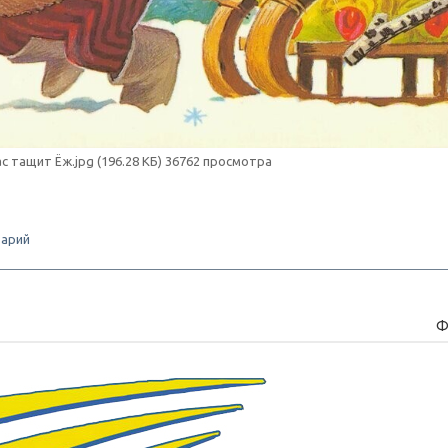
ас тащит Ёж.jpg (196.28 КБ) 36762 просмотра
арий
Ф