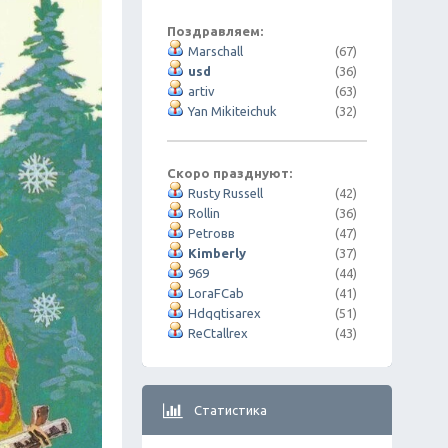
Поздравляем:
Marschall
(67)
usd
(36)
artiv
(63)
Yan Mikiteichuk
(32)
Скоро празднуют:
Rusty Russell
(42)
Rollin
(36)
Petroвв
(47)
Kimberly
(37)
969
(44)
LoraFCab
(41)
Hdqqtisarex
(51)
ReCtallrex
(43)
Статистика