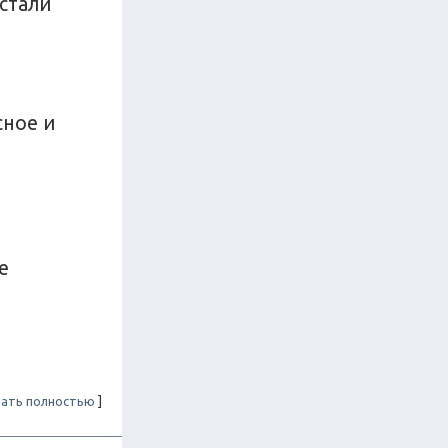
 стали
сное и
е
ать полностью
]