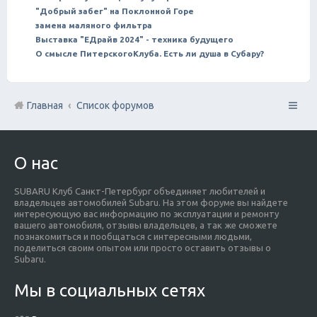
"Добрый забег" на Поклонной Горе
замена маляного фильтра
Выставка "ЕДрайв 2024" - техника будущего
О смысле ПитерскогоКлуба. Есть ли душа в Субару?
Главная
Список форумов
О нас
SUBARU Клуб Санкт-Петербург объединяет любителей и
владельцев автомобилей Subaru. На этом форуме вы найдете
интересующую вас информацию по эксплуатации и ремонту
вашего автомобиля, отзывы владельцев, а так же сможете
познакомиться и пообщаться с интересными людьми,
поделиться своим опытом или просто оставить отзывы о
Subaru.
Мы в социальных сетях