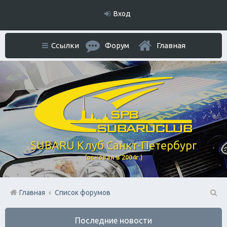
Вход
Ссылки
Форум
Главная
SUBARU Клуб Санкт-Петербург
(основан в 2004г.)
Главная
Список форумов
П
Последние новости
ои