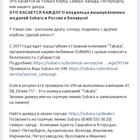
Это касается не только Клуба, Северо-запада, Петербурга,
или нашего двора.
ЭТО КАСАЕТСЯ КАЖДОГО владельца вышеуказанных
моделей Subaru в России и Беларуси!
‼ Узнал сам - расскажи другу, соседу, поделись с другим
клубом, сделай репост!
С 2017 года идет масштабная отзывная компания "Takata",
организованная нашим любимым SUBARU с целью повысить
безопасность Субаристов.
Подробнее:
https://subaru.ru/technical-service/ser ... aign/93144
Проверить Ваш Subaru по VIN:
https://subaru.ru/technical-
service/service_campaign
Если в результате проверки по VIN не выполнены кампании 47,
58, 59 или 71? - Это номера кампаний “Takata”.
Звоним дилеру или на горячую линию Subaru и записываемся
на замену!
Найти дилера в своем городе:
https://subaru.ru/dealers
Позвонить на горячую линию Subaru (8 800 555 00 20)
Северо-запад - Компания «Центр Санрайз» в 8 городах :
Санкт-Петербурге, Архангельске, Вологде, Воронеже,
Мурманске, Петрозаводске, Ярославле и Иваново.