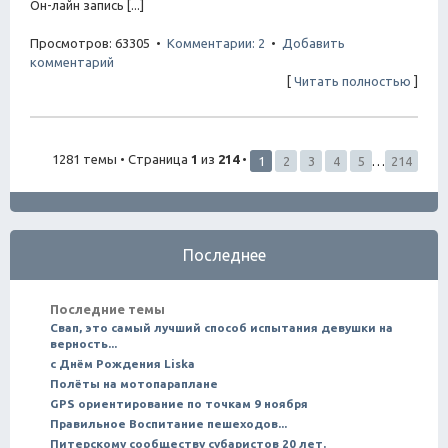
Он-лайн запись [...]
Просмотров: 63305 •
Комментарии: 2
•
Добавить
комментарий
[
Читать полностью
]
1281 темы • Страница
1
из
214
•
1
2
3
4
5
…
214
Последнее
Последние темы
Свап, это самый лучший способ испытания девушки на
верность...
с Днём Рождения Liska
Полёты на мотопараплане
GPS ориентирование по точкам 9 ноября
Правильное Воспитание пешеходов...
Питерскому сообществу субаристов 20 лет.