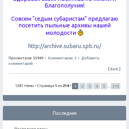
Благополучия!
Совсем "седым субаристам" предлагаю
посетить пыльные архивы нашей
молодости
http://archive.subaru.spb.ru/
Просмотров: 55949 •
Комментарии: 3
•
Добавить
комментарий
[
Back
]
1281 темы • Страница
1
из
214
•
1
2
3
4
5
…
214
Последнее
Последние темы