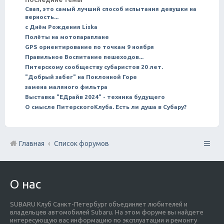
Свап, это самый лучший способ испытания девушки на
верность...
с Днём Рождения Liska
Полёты на мотопараплане
GPS ориентирование по точкам 9 ноября
Правильное Воспитание пешеходов...
Питерскому сообществу субаристов 20 лет.
"Добрый забег" на Поклонной Горе
замена маляного фильтра
Выставка "ЕДрайв 2024" - техника будущего
О смысле ПитерскогоКлуба. Есть ли душа в Субару?
Главная
Список форумов
О нас
SUBARU Клуб Санкт-Петербург объединяет любителей и
владельцев автомобилей Subaru. На этом форуме вы найдете
интересующую вас информацию по эксплуатации и ремонту