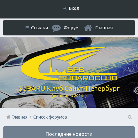
Вход
Ссылки
Форум
Главная
SUBARU Клуб Санкт-Петербург
(основан в 2004г.)
Главная
Список форумов
П
Последние новости
ои