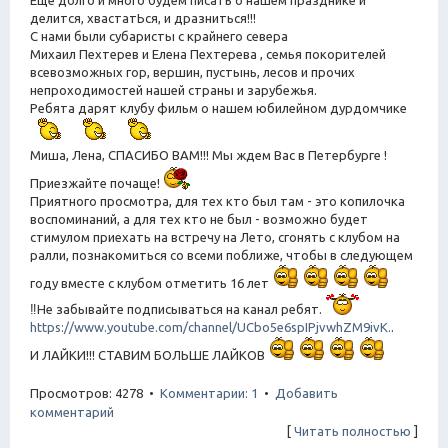
делится, хвастатЬся, и дразниться!!!
С нами были субаристы с крайнего севера
Михаил Пехтерев и Елена Пехтерева , семья покорителей
всевозможных гор, вершин, пустынь, лесов и прочих
непроходимостей нашей страны и зарубежья.
Ребята дарят клубу фильм о нашем юбилейном дурдомчике
Миша, Лена, СПАСИБО ВАМ!!! Мы ждем Вас в Петербурге !
Приезжайте почаще!
Приятного просмотра, для тех кто был там - это копилочка
воспоминаний, а для тех кто не был - возможно будет
стимулом приехать на встречу на Лето, сгонять с клубом на
ралли, познакомиться со всеми поближе, чтобы в следующем
году вместе с клубом отметить 16 лет
‼Не забывайте подписываться на канал ребят.
https://www.youtube.com/channel/UCbo5e6spIPjvwhZM9ivK.
.
И ЛАЙКИ!!! СТАВИМ БОЛЬШЕ ЛАЙКОВ
Просмотров: 4278 •
Комментарии: 1
•
Добавить
комментарий
[
Читать полностью
]