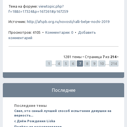
Тема на форуме:
viewtopic.php?
f=18&t=17324&p=167261#p167259
Источник:
http://afspb.org.ru/novosti/ralli-belye-nochi-2019
Просмотров: 4105 •
Комментарии: 0
•
Добавить
комментарий
1281 темы • Страница
7
из
214
•
1
…
4
5
6
7
8
9
10
…
214
Последнее
Последние темы
Свап, это самый лучший способ испытания девушки на
верность...
с Днём Рождения Liska
Полёты на мотопараплане