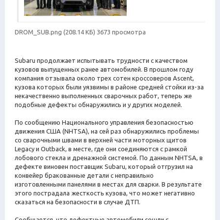
DROM_SUB.png (208.14 КБ) 3673 просмотра
Subaru продолжает испытывать трудности с качеством
кузовов выпущенных ранее автомобилей. В прошлом году
компания отзывала около трех сотен кроссоверов Ascent,
кузова которых были уязвимы в районе средней стойки из-за
некачественно выполненных сварочных работ, теперь же
подобные дефекты обнаружились и у других моделей.
По сообщению Национального управления безопасностью
движения США (NHTSA), на сей раз обнаружились проблемы
со сварочными швами в верхней части моторных щитов
Legacy и Outback, в месте, где они соединяются с рамкой
лобового стекла и дренажной системой. По данным NHTSA, в
дефекте виновен поставщик Subaru, который отгрузил на
конвейер бракованные детали с неправильно
изготовленными панелями в местах для сварки. В результате
этого пострадала жесткость кузова, что может негативно
сказаться на безопасности в случае ДТП.
Сообщается, что дефектные автомобили сошли с