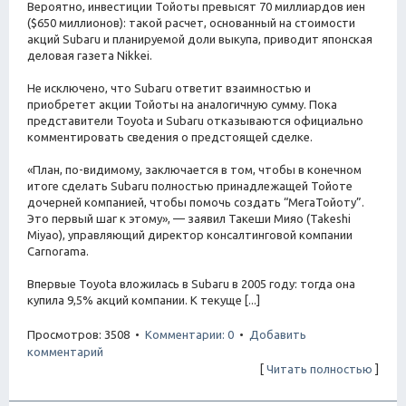
Вероятно, инвестиции Тойоты превысят 70 миллиардов иен
($650 миллионов): такой расчет, основанный на стоимости
акций Subaru и планируемой доли выкупа, приводит японская
деловая газета Nikkei.
Не исключено, что Subaru ответит взаимностью и
приобретет акции Тойоты на аналогичную сумму. Пока
представители Toyota и Subaru отказываются официально
комментировать сведения о предстоящей сделке.
«План, по-видимому, заключается в том, чтобы в конечном
итоге сделать Subaru полностью принадлежащей Тойоте
дочерней компанией, чтобы помочь создать “МегаТойоту”.
Это первый шаг к этому», — заявил Такеши Мияо (Takeshi
Miyao), управляющий директор консалтинговой компании
Carnorama.
Впервые Toyota вложилась в Subaru в 2005 году: тогда она
купила 9,5% акций компании. К текуще [...]
Просмотров: 3508 •
Комментарии: 0
•
Добавить
комментарий
[
Читать полностью
]