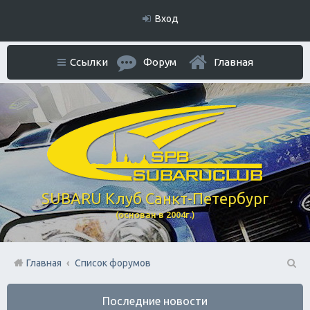
Вход
Ссылки
Форум
Главная
SUBARU Клуб Санкт-Петербург
(основан в 2004г.)
Главная
Список форумов
П
Последние новости
ои