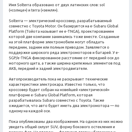
Имя Solterra образовано от двух латинских слов: sol
(«солнце») и terra («земля»).
Solterra — электрический кроссовер, разрабатываемый
совместно с Toyota Motor. Он базируется на e-Subaru Global
Platform (Тойота называет ее e-TNGA), проектированием
которой две компании занимались тоже вместе. Созданные
на этой платформе электромобили могут обладать
передним, задним или полным приводом. Заявляется о
поддержке широкого ряда электромоторов и батарей. У e-
SGP/e-TNGA фиксированное расстояние от передней оси до
моторного щита, а также ширина крепежных элементов под
АКБ, передний и задний электродвигатели.
Автопроизводитель пока не раскрывает технические
характеристики электрокара. Известно только, что
кроссовер будет собран на новейшей «электрической»
платформе e-Subaru Global Platform, которая
разрабатывалась Subaru совместно с Toyota. Также
ожидается, что авто будет иметь два электромотора — по
одному на каждой оси.
Пока опубликованы два изображения. На одном из них можно
увидеть общий силуэт SUV, форму бокового остекления и