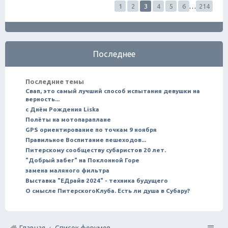
1
2
3
4
5
6
…
214
Последнее
Последние темы
Свап, это самый лучший способ испытания девушки на
верность...
с Днём Рождения Liska
Полёты на мотопараплане
GPS ориентирование по точкам 9 ноября
Правильное Воспитание пешеходов...
Питерскому сообществу субаристов 20 лет.
"Добрый забег" на Поклонной Горе
замена маляного фильтра
Выставка "ЕДрайв 2024" - техника будущего
О смысле ПитерскогоКлуба. Есть ли душа в Субару?
Главная
Список форумов