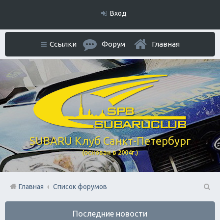
Вход
Ссылки
Форум
Главная
SUBARU Клуб Санкт-Петербург
(основан в 2004г.)
Главная
Список форумов
П
Последние новости
ои