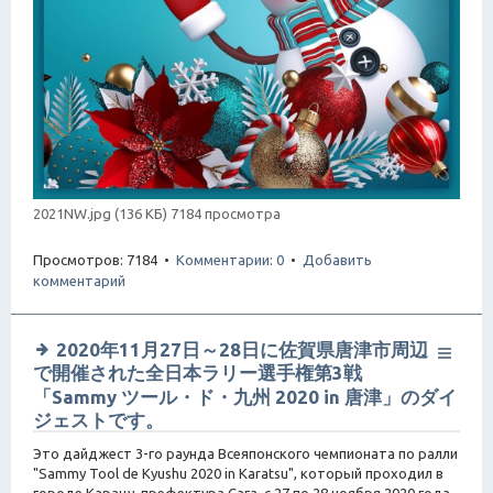
2021NW.jpg (136 КБ) 7184 просмотра
Просмотров: 7184 •
Комментарии: 0
•
Добавить
комментарий
2020年11月27日～28日に佐賀県唐津市周辺
で開催された全日本ラリー選手権第3戦
「Sammy ツール・ド・九州 2020 in 唐津」のダイ
ジェストです。
Это дайджест 3-го раунда Всеяпонского чемпионата по ралли
"Sammy Tool de Kyushu 2020 in Karatsu", который проходил в
городе Карацу, префектура Сага, с 27 по 28 ноября 2020 года.