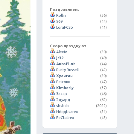
Поздравляем:
Rollin
(36)
969
(44)
LoraFCab
(41)
Скоро празднуют:
AlexIv
(50)
jt32
(49)
AutoPilot
(44)
Rusty Russell
(42)
Хулиган
(50)
Petroвв
(47)
Kimberly
(37)
Захар
(46)
Эдуард
(62)
sbsbsb
(2022)
Hdqqtisarex
(51)
ReCtallrex
(43)