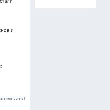
 стали
сное и
е
ать полностью
]