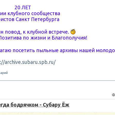
20 ЛЕТ
ии клубного сообщества
истов Санкт Петербурга
н повод, к клубной встрече.
Позитива по жизни и Благополучия!
лагаю посетить пыльные архивы нашей молод
://archive.subaru.spb.ru/
арий
Ф
егда бодрячком - Субару Ёж