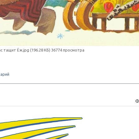
ас тащит Ёж.jpg (196.28 КБ) 36774 просмотра
арий
Ф