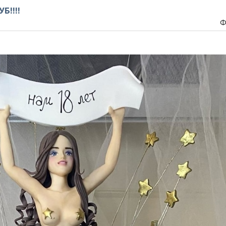
Б!!!!
Ф