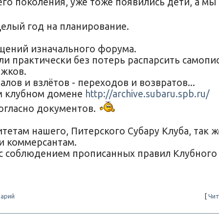
его поколения, уже тоже появились дети, а мы
елый год на планирование.
бщений изначального форума.
ли практически без потерь распарсить самопи
ижков.
лов и взлётов - переходов и возвратов...
ем клубном домене
http://archive.subaru.spb.ru/
согласно документов.
там нашего, Питерского Субару Клуба, так ж
и коммерсантам.
(с соблюдением прописанных правил Клубного
арий
[
Чит