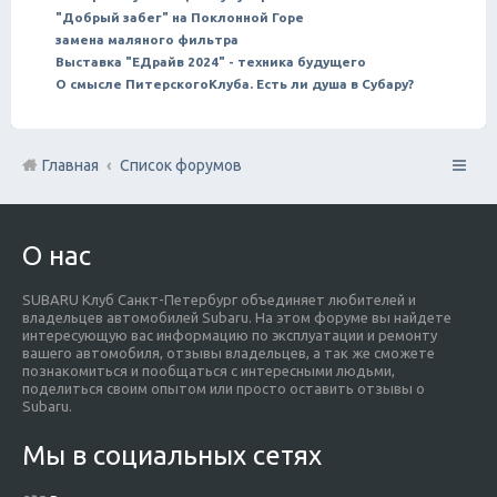
"Добрый забег" на Поклонной Горе
замена маляного фильтра
Выставка "ЕДрайв 2024" - техника будущего
О смысле ПитерскогоКлуба. Есть ли душа в Субару?
Главная
Список форумов
О нас
SUBARU Клуб Санкт-Петербург объединяет любителей и
владельцев автомобилей Subaru. На этом форуме вы найдете
интересующую вас информацию по эксплуатации и ремонту
вашего автомобиля, отзывы владельцев, а так же сможете
познакомиться и пообщаться с интересными людьми,
поделиться своим опытом или просто оставить отзывы о
Subaru.
Мы в социальных сетях