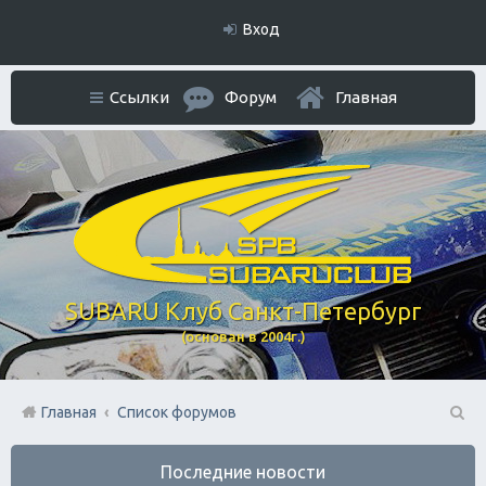
Вход
Ссылки
Форум
Главная
SUBARU Клуб Санкт-Петербург
(основан в 2004г.)
Главная
Список форумов
П
Последние новости
ои