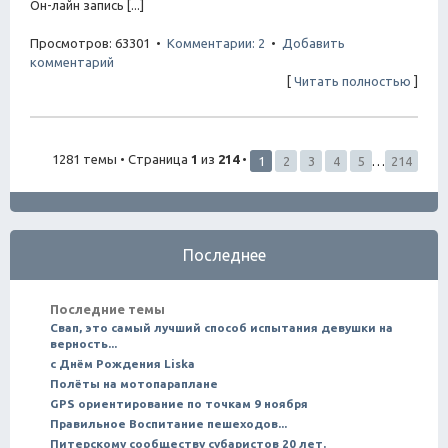
Он-лайн запись [...]
Просмотров: 63301 •
Комментарии: 2
•
Добавить
комментарий
[
Читать полностью
]
1281 темы • Страница
1
из
214
•
1
2
3
4
5
…
214
Последнее
Последние темы
Свап, это самый лучший способ испытания девушки на
верность...
с Днём Рождения Liska
Полёты на мотопараплане
GPS ориентирование по точкам 9 ноября
Правильное Воспитание пешеходов...
Питерскому сообществу субаристов 20 лет.