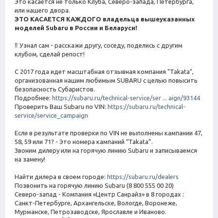
Это касается не только Клуба, Северо-запада, Петербурга,
или нашего двора.
ЭТО КАСАЕТСЯ КАЖДОГО владельца вышеуказанных
моделей Subaru в России и Беларуси!
‼ Узнал сам - расскажи другу, соседу, поделись с другим
клубом, сделай репост!
С 2017 года идет масштабная отзывная компания "Takata",
организованная нашим любимым SUBARU с целью повысить
безопасность Субаристов.
Подробнее:
https://subaru.ru/technical-service/ser ... aign/93144
Проверить Ваш Subaru по VIN:
https://subaru.ru/technical-
service/service_campaign
Если в результате проверки по VIN не выполнены кампании 47,
58, 59 или 71? - Это номера кампаний “Takata”.
Звоним дилеру или на горячую линию Subaru и записываемся
на замену!
Найти дилера в своем городе:
https://subaru.ru/dealers
Позвонить на горячую линию Subaru (8 800 555 00 20)
Северо-запад - Компания «Центр Санрайз» в 8 городах :
Санкт-Петербурге, Архангельске, Вологде, Воронеже,
Мурманске, Петрозаводске, Ярославле и Иваново.