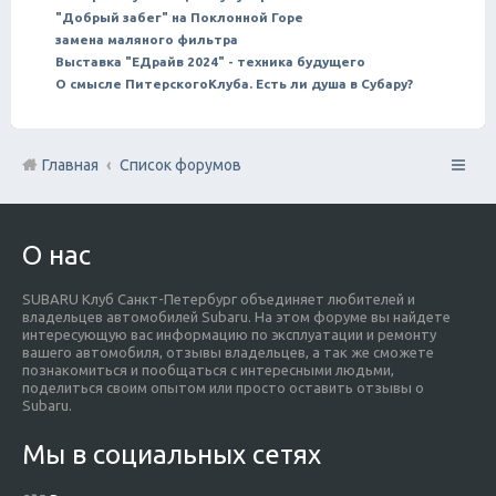
"Добрый забег" на Поклонной Горе
замена маляного фильтра
Выставка "ЕДрайв 2024" - техника будущего
О смысле ПитерскогоКлуба. Есть ли душа в Субару?
Главная
Список форумов
О нас
SUBARU Клуб Санкт-Петербург объединяет любителей и
владельцев автомобилей Subaru. На этом форуме вы найдете
интересующую вас информацию по эксплуатации и ремонту
вашего автомобиля, отзывы владельцев, а так же сможете
познакомиться и пообщаться с интересными людьми,
поделиться своим опытом или просто оставить отзывы о
Subaru.
Мы в социальных сетях