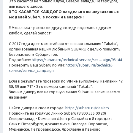
Это касается не только Клуба, Северо-запада, Петербурга,
или нашего двора.
ЭТО КАСАЕТСЯ КАЖДОГО владельца вышеуказанных
моделей Subaru в России и Беларуси!
‼ Узнал сам - расскажи другу, соседу, поделись с другим
клубом, сделай репост!
С 2017 года идет масштабная отзывная компания "Takata",
организованная нашим любимым SUBARU с целью повысить
безопасность Субаристов.
Подробнее:
https://subaru.ru/technical-service/ser ... aign/93144
Проверить Ваш Subaru по VIN:
https://subaru.ru/technical-
service/service_campaign
Если в результате проверки по VIN не выполнены кампании 47,
58, 59 или 71? - Это номера кампаний “Takata”.
Звоним дилеру или на горячую линию Subaru и записываемся
на замену!
Найти дилера в своем городе:
https://subaru.ru/dealers
Позвонить на горячую линию Subaru (8 800 555 00 20)
Северо-запад - Компания «Центр Санрайз» в 8 городах :
Санкт-Петербурге, Архангельске, Вологде, Воронеже,
Мурманске, Петрозаводске, Ярославле и Иваново.