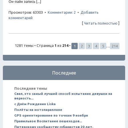
Он-лайн запись [...]
Просмотров: 63303 •
Комментарии: 2
•
Добавить
комментарий
[
Читать полностью
]
1281 темы • Страница
1
из
214
•
1
2
3
4
5
…
214
Последнее
Последние темы
Свап, это самый лучший способ испытания девушки на
верность...
с Днём Рождения Liska
Полёты на мотопараплане
GPS ориентирование по точкам 9 ноября
Правильное Воспитание пешеходов...
Питерскому сообществу субаристов 20 лет.