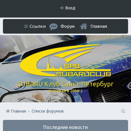
Вход
Ссылки
Форум
Главная
SUBARU Клуб Санкт-Петербург
(основан в 2004г.)
Главная
Список форумов
П
Последние новости
ои